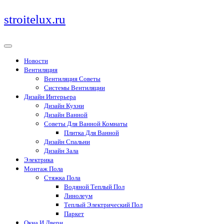
Перейти
stroitelux.ru
к
содержимому
Новости
Вентиляция
Вентиляция Советы
Системы Вентиляции
Дизайн Интерьера
Дизайн Кухни
Дизайн Ванной
Советы Для Ванной Комнаты
Плитка Для Ванной
Дизайн Спальни
Дизайн Зала
Электрика
Монтаж Пола
Стяжка Пола
Водяной Теплый Пол
Линолеум
Теплый Электрический Пол
Паркет
Окна И Двери