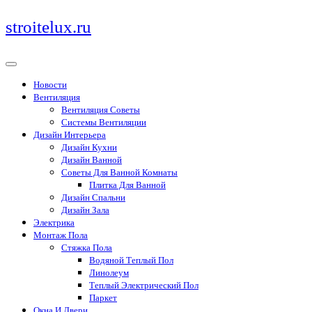
Перейти
stroitelux.ru
к
содержимому
Новости
Вентиляция
Вентиляция Советы
Системы Вентиляции
Дизайн Интерьера
Дизайн Кухни
Дизайн Ванной
Советы Для Ванной Комнаты
Плитка Для Ванной
Дизайн Спальни
Дизайн Зала
Электрика
Монтаж Пола
Стяжка Пола
Водяной Теплый Пол
Линолеум
Теплый Электрический Пол
Паркет
Окна И Двери