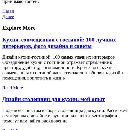
принимаю гостей.
Навигация
Предыдущая
Назад
запись
Следующая
Далее
по
запись
записям
Explore More
Кухня, совмещенная с гостиной: 100 лучших
интерьеров, фото дизайна и советы
Дизайн кухни-гостиной: 100 самых удачных интерьеров
Объединение кухни с гостиной отражает стремление к
простору, удобству, эргономичности. Кроме того, кухня,
совмещенная с гостиной дает возможность обновить дизайн
помещения, воплотить в жизнь
Read More
Дизайн столешниц для кухни: мой опыт
Поделимся опытом выбора столешницы для кухни. Расскажем
о материалах, дизайне и функциональности. Фотографии
помогут вам найти вдохновение.