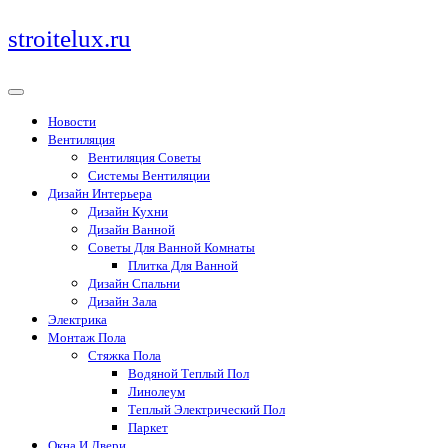
Перейти
stroitelux.ru
к
содержимому
Новости
Вентиляция
Вентиляция Советы
Системы Вентиляции
Дизайн Интерьера
Дизайн Кухни
Дизайн Ванной
Советы Для Ванной Комнаты
Плитка Для Ванной
Дизайн Спальни
Дизайн Зала
Электрика
Монтаж Пола
Стяжка Пола
Водяной Теплый Пол
Линолеум
Теплый Электрический Пол
Паркет
Окна И Двери