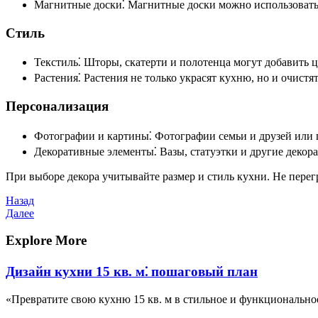
Магнитные доски⁚ Магнитные доски можно использовать 
Стиль
Текстиль⁚ Шторы, скатерти и полотенца могут добавить ц
Растения⁚ Растения не только украсят кухню, но и очистят
Персонализация
Фотографии и картины⁚ Фотографии семьи и друзей или 
Декоративные элементы⁚ Вазы, статуэтки и другие декор
При выборе декора учитывайте размер и стиль кухни. Не перег
Навигация
Предыдущая
Назад
запись
Следующая
Далее
по
запись
записям
Explore More
Дизайн кухни 15 кв. м⁚ пошаговый план
«Превратите свою кухню 15 кв. м в стильное и функционально