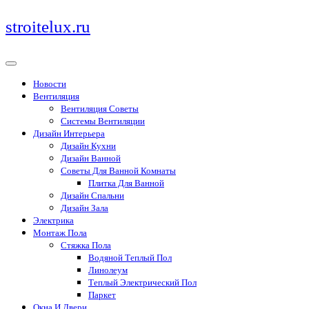
Перейти
stroitelux.ru
к
содержимому
Новости
Вентиляция
Вентиляция Советы
Системы Вентиляции
Дизайн Интерьера
Дизайн Кухни
Дизайн Ванной
Советы Для Ванной Комнаты
Плитка Для Ванной
Дизайн Спальни
Дизайн Зала
Электрика
Монтаж Пола
Стяжка Пола
Водяной Теплый Пол
Линолеум
Теплый Электрический Пол
Паркет
Окна И Двери