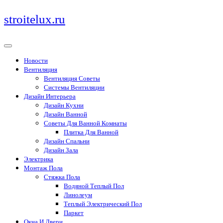
Перейти
stroitelux.ru
к
содержимому
Новости
Вентиляция
Вентиляция Советы
Системы Вентиляции
Дизайн Интерьера
Дизайн Кухни
Дизайн Ванной
Советы Для Ванной Комнаты
Плитка Для Ванной
Дизайн Спальни
Дизайн Зала
Электрика
Монтаж Пола
Стяжка Пола
Водяной Теплый Пол
Линолеум
Теплый Электрический Пол
Паркет
Окна И Двери