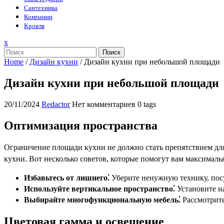
Сантехника
Компании
Кровля
Закрыть
x
меню
Поиск
Home
/
Дизайн кухни
/
Дизайн кухни при небольшой площади
Дизайн кухни при небольшой площади
20/11/2024
Redactor
Нет комментариев
0 tags
Оптимизация пространства
Ограничение площади кухни не должно стать препятствием дл
кухни. Вот несколько советов, которые помогут вам максималь
Избавьтесь от лишнего⁚
Уберите ненужную технику, посу
Используйте вертикальное пространство⁚
Установите на
Выбирайте многофункциональную мебель⁚
Рассмотрите
Цветовая гамма и освещение