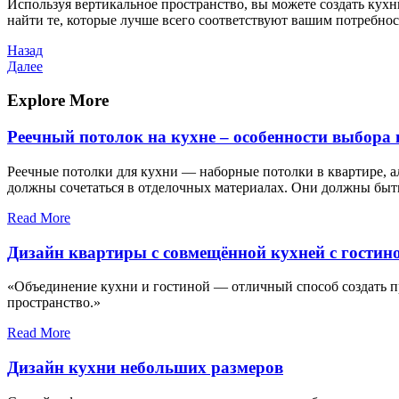
Используя вертикальное пространство, вы можете создать кух
найти те, которые лучше всего соответствуют вашим потребнос
Навигация
Предыдущая
Назад
запись
Следующая
Далее
по
запись
записям
Explore More
Реечный потолок на кухне – особенности выбора
Реечные потолки для кухни — наборные потолки в квартире, 
должны сочетаться в отделочных материалах. Они должны бы
Read More
Дизайн квартиры с совмещённой кухней с гостин
«Объединение кухни и гостиной — отличный способ создать пр
пространство.»
Read More
Дизайн кухни небольших размеров