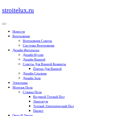
Перейти
stroitelux.ru
к
содержимому
Новости
Вентиляция
Вентиляция Советы
Системы Вентиляции
Дизайн Интерьера
Дизайн Кухни
Дизайн Ванной
Советы Для Ванной Комнаты
Плитка Для Ванной
Дизайн Спальни
Дизайн Зала
Электрика
Монтаж Пола
Стяжка Пола
Водяной Теплый Пол
Линолеум
Теплый Электрический Пол
Паркет
Окна И Двери