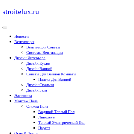
Перейти
stroitelux.ru
к
содержимому
Новости
Вентиляция
Вентиляция Советы
Системы Вентиляции
Дизайн Интерьера
Дизайн Кухни
Дизайн Ванной
Советы Для Ванной Комнаты
Плитка Для Ванной
Дизайн Спальни
Дизайн Зала
Электрика
Монтаж Пола
Стяжка Пола
Водяной Теплый Пол
Линолеум
Теплый Электрический Пол
Паркет
Окна И Двери