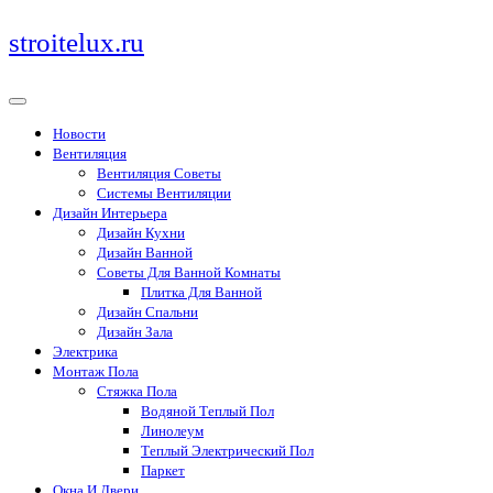
Перейти
stroitelux.ru
к
содержимому
Новости
Вентиляция
Вентиляция Советы
Системы Вентиляции
Дизайн Интерьера
Дизайн Кухни
Дизайн Ванной
Советы Для Ванной Комнаты
Плитка Для Ванной
Дизайн Спальни
Дизайн Зала
Электрика
Монтаж Пола
Стяжка Пола
Водяной Теплый Пол
Линолеум
Теплый Электрический Пол
Паркет
Окна И Двери