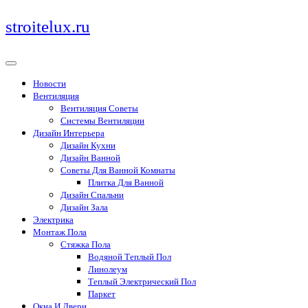
Перейти
stroitelux.ru
к
содержимому
Новости
Вентиляция
Вентиляция Советы
Системы Вентиляции
Дизайн Интерьера
Дизайн Кухни
Дизайн Ванной
Советы Для Ванной Комнаты
Плитка Для Ванной
Дизайн Спальни
Дизайн Зала
Электрика
Монтаж Пола
Стяжка Пола
Водяной Теплый Пол
Линолеум
Теплый Электрический Пол
Паркет
Окна И Двери