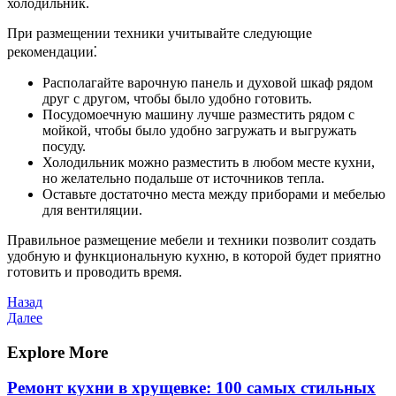
холодильник.
При размещении техники учитывайте следующие
рекомендации⁚
Располагайте варочную панель и духовой шкаф рядом
друг с другом, чтобы было удобно готовить.
Посудомоечную машину лучше разместить рядом с
мойкой, чтобы было удобно загружать и выгружать
посуду.
Холодильник можно разместить в любом месте кухни,
но желательно подальше от источников тепла.
Оставьте достаточно места между приборами и мебелью
для вентиляции.
Правильное размещение мебели и техники позволит создать
удобную и функциональную кухню, в которой будет приятно
готовить и проводить время.
Навигация
Предыдущая
Назад
запись
Следующая
Далее
по
запись
записям
Explore More
Ремонт кухни в хрущевке: 100 самых стильных