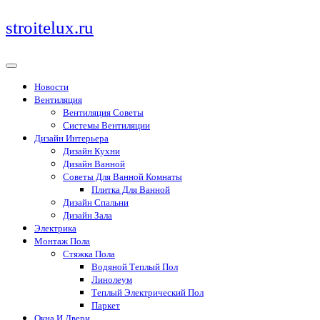
Перейти
stroitelux.ru
к
содержимому
Новости
Вентиляция
Вентиляция Советы
Системы Вентиляции
Дизайн Интерьера
Дизайн Кухни
Дизайн Ванной
Советы Для Ванной Комнаты
Плитка Для Ванной
Дизайн Спальни
Дизайн Зала
Электрика
Монтаж Пола
Стяжка Пола
Водяной Теплый Пол
Линолеум
Теплый Электрический Пол
Паркет
Окна И Двери