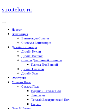
Перейти
stroitelux.ru
к
содержимому
Новости
Вентиляция
Вентиляция Советы
Системы Вентиляции
Дизайн Интерьера
Дизайн Кухни
Дизайн Ванной
Советы Для Ванной Комнаты
Плитка Для Ванной
Дизайн Спальни
Дизайн Зала
Электрика
Монтаж Пола
Стяжка Пола
Водяной Теплый Пол
Линолеум
Теплый Электрический Пол
Паркет
Окна И Двери