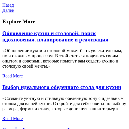
Навигация
Предыдущая
Назад
запись
Следующая
Далее
по
запись
записям
Explore More
Обновление кухни и столовой: поиск
вдохновения, планирование и реализация
«Обновление кухни и столовой может быть увлекательным,
но и сложным процессом. В этой статье я поделюсь своим
опытом и советами, которые помогут вам создать кухню и
столовую своей мечты.»
Read More
Выбор идеального обеденного стола для кухни
«Создайте уютную и стильную обеденную зону с идеальным
столом для вашей кухни. Откройте для себя советы по выбору
размера, формы и стиля, которые дополнят ваш интерьер.»
Read More