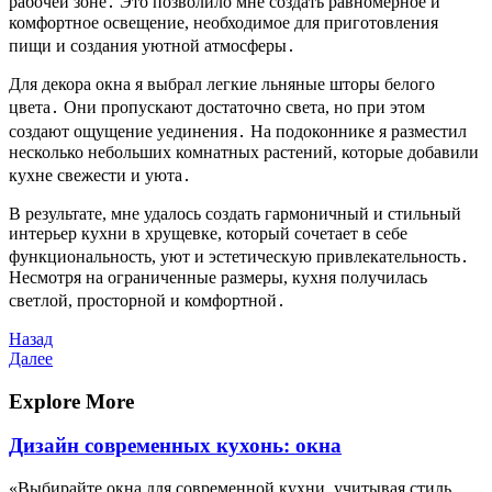
рабочей зоне․ Это позволило мне создать равномерное и
комфортное освещение, необходимое для приготовления
пищи и создания уютной атмосферы․
Для декора окна я выбрал легкие льняные шторы белого
цвета․ Они пропускают достаточно света, но при этом
создают ощущение уединения․ На подоконнике я разместил
несколько небольших комнатных растений, которые добавили
кухне свежести и уюта․
В результате, мне удалось создать гармоничный и стильный
интерьер кухни в хрущевке, который сочетает в себе
функциональность, уют и эстетическую привлекательность․
Несмотря на ограниченные размеры, кухня получилась
светлой, просторной и комфортной․
Навигация
Предыдущая
Назад
запись
Следующая
Далее
по
запись
записям
Explore More
Дизайн современных кухонь: окна
«Выбирайте окна для современной кухни, учитывая стиль,