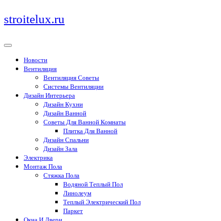
Перейти
stroitelux.ru
к
содержимому
Новости
Вентиляция
Вентиляция Советы
Системы Вентиляции
Дизайн Интерьера
Дизайн Кухни
Дизайн Ванной
Советы Для Ванной Комнаты
Плитка Для Ванной
Дизайн Спальни
Дизайн Зала
Электрика
Монтаж Пола
Стяжка Пола
Водяной Теплый Пол
Линолеум
Теплый Электрический Пол
Паркет
Окна И Двери