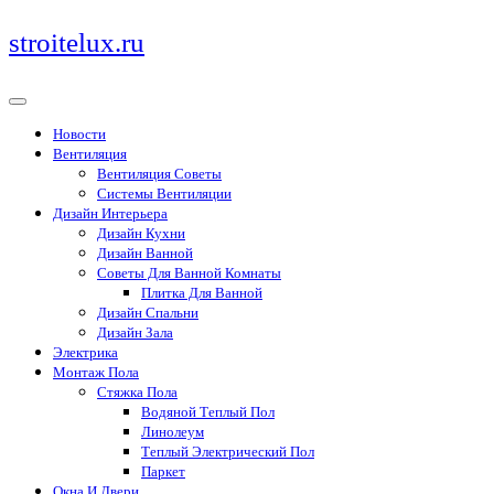
Перейти
stroitelux.ru
к
содержимому
Новости
Вентиляция
Вентиляция Советы
Системы Вентиляции
Дизайн Интерьера
Дизайн Кухни
Дизайн Ванной
Советы Для Ванной Комнаты
Плитка Для Ванной
Дизайн Спальни
Дизайн Зала
Электрика
Монтаж Пола
Стяжка Пола
Водяной Теплый Пол
Линолеум
Теплый Электрический Пол
Паркет
Окна И Двери