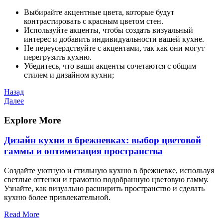
Выбирайте акцентные цвета, которые будут
контрастировать с красным цветом стен.
Используйте акценты, чтобы создать визуальный
интерес и добавить индивидуальности вашей кухне.
Не переусердствуйте с акцентами, так как они могут
перегрузить кухню.
Убедитесь, что ваши акценты сочетаются с общим
стилем и дизайном кухни;
Навигация
Предыдущая
Назад
запись
Следующая
Далее
по
запись
записям
Explore More
Дизайн кухни в брежневках: выбор цветовой
гаммы и оптимизация пространства
Создайте уютную и стильную кухню в брежневке, используя
светлые оттенки и грамотно подобранную цветовую гамму.
Узнайте, как визуально расширить пространство и сделать
кухню более привлекательной.
Read More