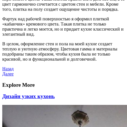
цвет гармонично сочетается с цветом стен и мебели. Кроме
того, плитка на полу создает ощущение чистоты и порядка.
Фартук над рабочей поверхностью я оформил плиткой
«кабанчик» кремового цвета. Такая плитка не только
практична и легко моется, но и придает кухне классический и
элегантный вид.
В целом, оформление стен и пола на моей кухне создает
теплую и уютную атмосферу. Цветовая гамма и материалы
подобраны таким образом, чтобы кухня была не только
красивой, но и функциональной и долговечной.
Навигация
Предыдущая
Назад
запись
Следующая
Далее
по
запись
записям
Explore More
Дизайн узких кухонь