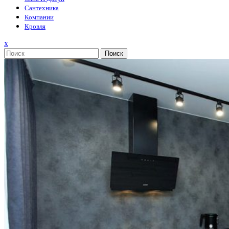
Сантехника
Компании
Кровля
Закрыть
x
меню
Поиск