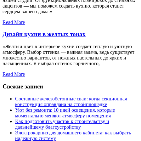
нашей студии. От функциональных планировок до стильных
акцентов — мы поможем создать кухню, которая станет
сердцем вашего дома.»
Read More
Дизайн кухни в желтых тонах
«Желтый цвет в интерьере кухни создает теплую и уютную
атмосферу. Выбор оттенка — важная задача, ведь существует
множество вариантов, от нежных пастельных до ярких и
насыщенных. Я выбрал оттенок горчичного,
Read More
Свежие записи
Составные железобетонные сваи: когда секционная
конструкция оправдана на стройплощадке
Уют без ремонта: 10 идей освещения, которые
моментально меняют атмосферу помещения
Как подготовить участок к строительству и
дальнейшему благоустройству
Электрокарниз для домашнего кабинета: как выбрать
надежную систему