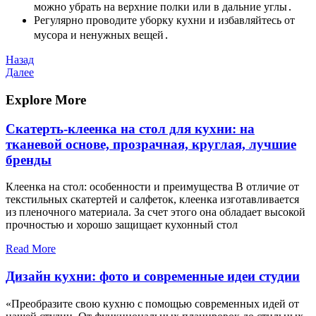
можно убрать на верхние полки или в дальние углы․
Регулярно проводите уборку кухни и избавляйтесь от
мусора и ненужных вещей․
Навигация
Предыдущая
Назад
запись
Следующая
Далее
по
запись
записям
Explore More
Скатерть-клеенка на стол для кухни: на
тканевой основе, прозрачная, круглая, лучшие
бренды
Клеенка на стол: особенности и преимущества В отличие от
текстильных скатертей и салфеток, клеенка изготавливается
из пленочного материала. За счет этого она обладает высокой
прочностью и хорошо защищает кухонный стол
Read More
Дизайн кухни: фото и современные идеи студии
«Преобразите свою кухню с помощью современных идей от