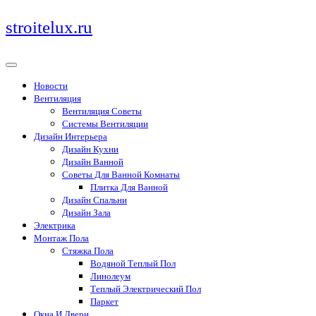
Перейти
stroitelux.ru
к
содержимому
Новости
Вентиляция
Вентиляция Советы
Системы Вентиляции
Дизайн Интерьера
Дизайн Кухни
Дизайн Ванной
Советы Для Ванной Комнаты
Плитка Для Ванной
Дизайн Спальни
Дизайн Зала
Электрика
Монтаж Пола
Стяжка Пола
Водяной Теплый Пол
Линолеум
Теплый Электрический Пол
Паркет
Окна И Двери