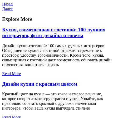
Навигация
Предыдущая
Назад
запись
Следующая
Далее
по
запись
записям
Explore More
Кухня, совмещенная с гостиной: 100 лучших
интерьеров, фото дизайна и советы
Дизайн кухни-гостиной: 100 самых удачных интерьеров
Объединение кухни с гостиной отражает стремление к
простору, удобству, эргономичности. Кроме того, кухня,
совмещенная с гостиной дает возможность обновить дизайн
помещения, воплотить в жизнь
Read More
Дизайн кухни с красным цветом
Красный цвет на кухне — это яркое и смелое решение,
которое создает атмосферу страсти и уюта. Узнайте, как
правильно сочетать красный с другими элементами
интерьера, чтобы ваша кухня выглядела стильно
Read More