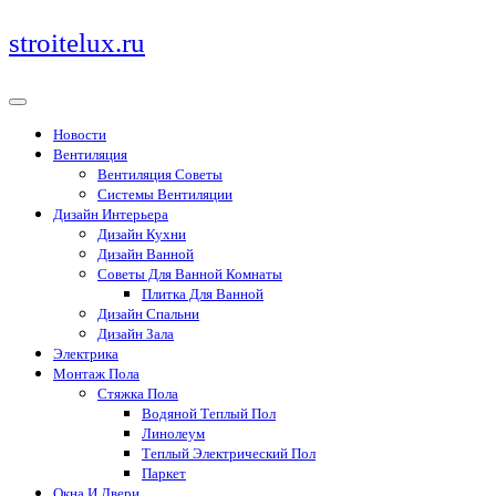
Перейти
stroitelux.ru
к
содержимому
Новости
Вентиляция
Вентиляция Советы
Системы Вентиляции
Дизайн Интерьера
Дизайн Кухни
Дизайн Ванной
Советы Для Ванной Комнаты
Плитка Для Ванной
Дизайн Спальни
Дизайн Зала
Электрика
Монтаж Пола
Стяжка Пола
Водяной Теплый Пол
Линолеум
Теплый Электрический Пол
Паркет
Окна И Двери