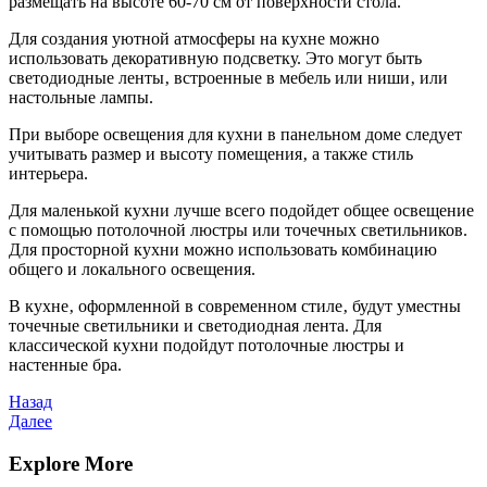
размещать на высоте 60-70 см от поверхности стола.
Для создания уютной атмосферы на кухне можно
использовать декоративную подсветку. Это могут быть
светодиодные ленты‚ встроенные в мебель или ниши‚ или
настольные лампы.
При выборе освещения для кухни в панельном доме следует
учитывать размер и высоту помещения‚ а также стиль
интерьера.
Для маленькой кухни лучше всего подойдет общее освещение
с помощью потолочной люстры или точечных светильников.
Для просторной кухни можно использовать комбинацию
общего и локального освещения.
В кухне‚ оформленной в современном стиле‚ будут уместны
точечные светильники и светодиодная лента. Для
классической кухни подойдут потолочные люстры и
настенные бра.
Навигация
Предыдущая
Назад
запись
Следующая
Далее
по
запись
записям
Explore More