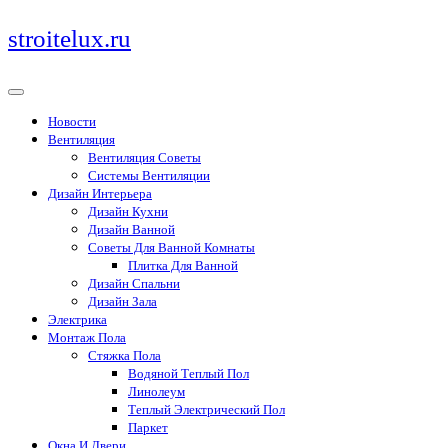
Перейти
stroitelux.ru
к
содержимому
Новости
Вентиляция
Вентиляция Советы
Системы Вентиляции
Дизайн Интерьера
Дизайн Кухни
Дизайн Ванной
Советы Для Ванной Комнаты
Плитка Для Ванной
Дизайн Спальни
Дизайн Зала
Электрика
Монтаж Пола
Стяжка Пола
Водяной Теплый Пол
Линолеум
Теплый Электрический Пол
Паркет
Окна И Двери