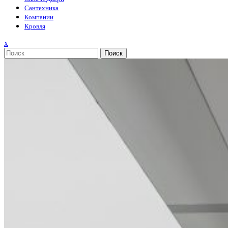
Сантехника
Компании
Кровля
Закрыть
x
меню
Поиск