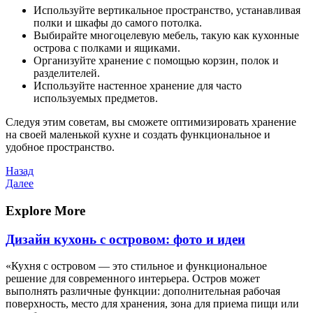
Используйте вертикальное пространство, устанавливая
полки и шкафы до самого потолка.
Выбирайте многоцелевую мебель, такую как кухонные
острова с полками и ящиками.
Организуйте хранение с помощью корзин, полок и
разделителей.
Используйте настенное хранение для часто
используемых предметов.
Следуя этим советам, вы сможете оптимизировать хранение
на своей маленькой кухне и создать функциональное и
удобное пространство.
Навигация
Предыдущая
Назад
запись
Следующая
Далее
по
запись
записям
Explore More
Дизайн кухонь с островом: фото и идеи
«Кухня с островом — это стильное и функциональное
решение для современного интерьера. Остров может
выполнять различные функции: дополнительная рабочая
поверхность, место для хранения, зона для приема пищи или