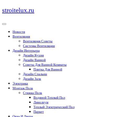
Перейти
stroitelux.ru
к
содержимому
Новости
Вентиляция
Вентиляция Советы
Системы Вентиляции
Дизайн Интерьера
Дизайн Кухни
Дизайн Ванной
Советы Для Ванной Комнаты
Плитка Для Ванной
Дизайн Спальни
Дизайн Зала
Электрика
Монтаж Пола
Стяжка Пола
Водяной Теплый Пол
Линолеум
Теплый Электрический Пол
Паркет
Окна И Двери