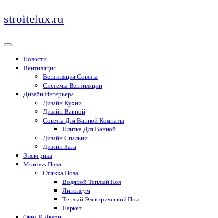
Перейти
stroitelux.ru
к
содержимому
Новости
Вентиляция
Вентиляция Советы
Системы Вентиляции
Дизайн Интерьера
Дизайн Кухни
Дизайн Ванной
Советы Для Ванной Комнаты
Плитка Для Ванной
Дизайн Спальни
Дизайн Зала
Электрика
Монтаж Пола
Стяжка Пола
Водяной Теплый Пол
Линолеум
Теплый Электрический Пол
Паркет
Окна И Двери