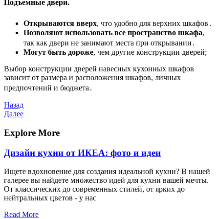
Подъемные двери⁚
Открываются вверх
, что удобно для верхних шкафов․
Позволяют использовать все пространство шкафа
,
так как двери не занимают места при открывании․
Могут быть дороже
, чем другие конструкции дверей;
Выбор конструкции дверей навесных кухонных шкафов
зависит от размера и расположения шкафов, личных
предпочтений и бюджета․
Навигация
Предыдущая
Назад
запись
Следующая
Далее
по
запись
записям
Explore More
Дизайн кухни от ИКЕА: фото и идеи
Ищете вдохновение для создания идеальной кухни? В нашей
галерее вы найдете множество идей для кухни вашей мечты.
От классических до современных стилей, от ярких до
нейтральных цветов - у нас
Read More