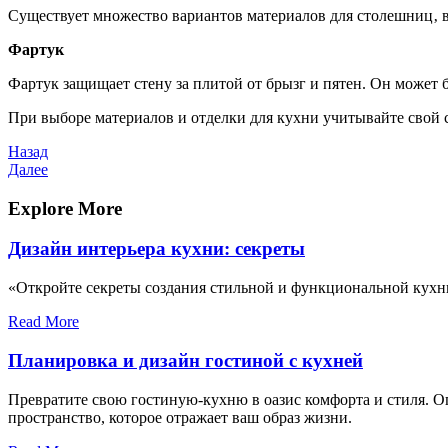
Существует множество вариантов материалов для столешниц‚ вк
Фартук
Фартук защищает стену за плитой от брызг и пятен. Он может 
При выборе материалов и отделки для кухни учитывайте свой 
Навигация
Предыдущая
Назад
запись
Следующая
Далее
по
запись
записям
Explore More
Дизайн интерьера кухни: секреты
«Откройте секреты создания стильной и функциональной кухни
Read More
Планировка и дизайн гостиной с кухней
Превратите свою гостиную-кухню в оазис комфорта и стиля. О
пространство, которое отражает ваш образ жизни.