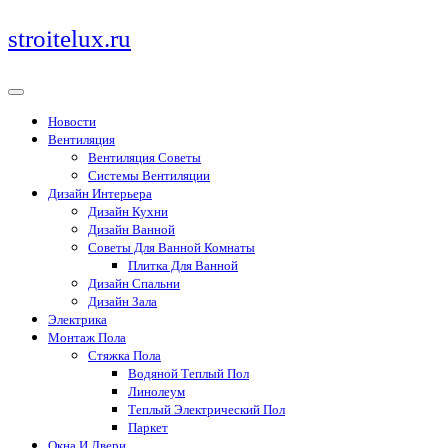
Перейти
stroitelux.ru
к
содержимому
Новости
Вентиляция
Вентиляция Советы
Системы Вентиляции
Дизайн Интерьера
Дизайн Кухни
Дизайн Ванной
Советы Для Ванной Комнаты
Плитка Для Ванной
Дизайн Спальни
Дизайн Зала
Электрика
Монтаж Пола
Стяжка Пола
Водяной Теплый Пол
Линолеум
Теплый Электрический Пол
Паркет
Окна И Двери