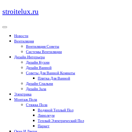
Перейти
stroitelux.ru
к
содержимому
Новости
Вентиляция
Вентиляция Советы
Системы Вентиляции
Дизайн Интерьера
Дизайн Кухни
Дизайн Ванной
Советы Для Ванной Комнаты
Плитка Для Ванной
Дизайн Спальни
Дизайн Зала
Электрика
Монтаж Пола
Стяжка Пола
Водяной Теплый Пол
Линолеум
Теплый Электрический Пол
Паркет
Окна И Двери