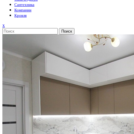
Сантехника
Компании
Кровля
Закрыть
x
меню
Поиск