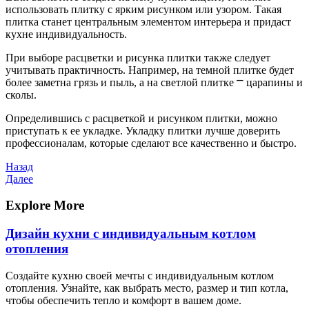
использовать плитку с ярким рисунком или узором. Такая
плитка станет центральным элементом интерьера и придаст
кухне индивидуальность.
При выборе расцветки и рисунка плитки также следует
учитывать практичность. Например, на темной плитке будет
более заметна грязь и пыль, а на светлой плитке ⎻ царапины и
сколы.
Определившись с расцветкой и рисунком плитки, можно
приступать к ее укладке. Укладку плитки лучше доверить
профессионалам, которые сделают все качественно и быстро.
Навигация
Предыдущая
Назад
запись
Следующая
Далее
по
запись
записям
Explore More
Дизайн кухни с индивидуальным котлом
отопления
Создайте кухню своей мечты с индивидуальным котлом
отопления. Узнайте, как выбрать место, размер и тип котла,
чтобы обеспечить тепло и комфорт в вашем доме.