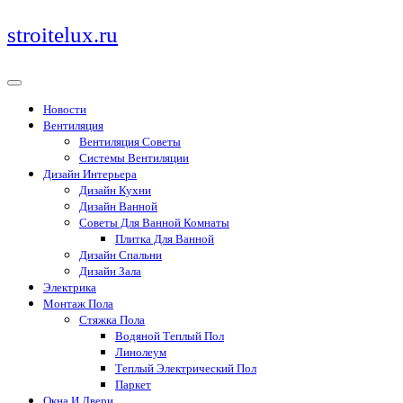
Перейти
stroitelux.ru
к
содержимому
Новости
Вентиляция
Вентиляция Советы
Системы Вентиляции
Дизайн Интерьера
Дизайн Кухни
Дизайн Ванной
Советы Для Ванной Комнаты
Плитка Для Ванной
Дизайн Спальни
Дизайн Зала
Электрика
Монтаж Пола
Стяжка Пола
Водяной Теплый Пол
Линолеум
Теплый Электрический Пол
Паркет
Окна И Двери