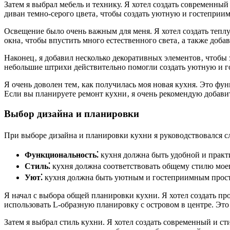
Затем я выбрал мебель и технику. Я хотел создать современны
диван темно-серого цвета‚ чтобы создать уютную и гостеприи
Освещение было очень важным для меня. Я хотел создать тепл
окна‚ чтобы впустить много естественного света‚ а также доб
Наконец‚ я добавил несколько декоративных элементов‚ чтобы з
небольшие штрихи действительно помогли создать уютную и 
Я очень доволен тем‚ как получилась моя новая кухня. Это фу
Если вы планируете ремонт кухни‚ я очень рекомендую добави
Выбор дизайна и планировки
При выборе дизайна и планировки кухни я руководствовался
Функциональность⁚
кухня должна быть удобной и практ
Стиль⁚
кухня должна соответствовать общему стилю моег
Уют⁚
кухня должна быть уютным и гостеприимным простра
Я начал с выбора общей планировки кухни. Я хотел создать п
использовать L-образную планировку с островом в центре. Это
Затем я выбрал стиль кухни. Я хотел создать современный и 