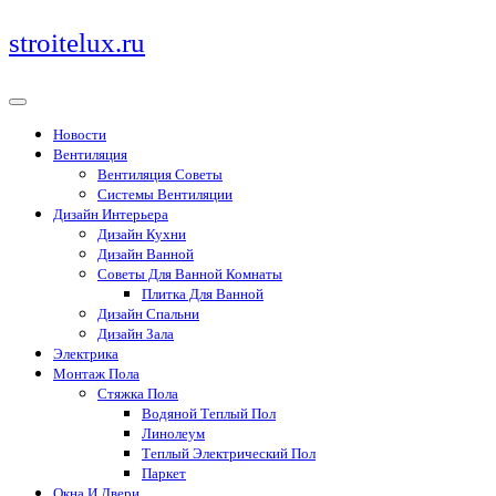
Перейти
stroitelux.ru
к
содержимому
Новости
Вентиляция
Вентиляция Советы
Системы Вентиляции
Дизайн Интерьера
Дизайн Кухни
Дизайн Ванной
Советы Для Ванной Комнаты
Плитка Для Ванной
Дизайн Спальни
Дизайн Зала
Электрика
Монтаж Пола
Стяжка Пола
Водяной Теплый Пол
Линолеум
Теплый Электрический Пол
Паркет
Окна И Двери