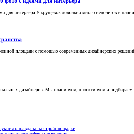
0 фото с идеями для интерьера
ми для интерьера У хрущевок довольно много недочетов в плани
транства
ченной площади с помощью современных дизайнерских решений.
альных дизайнеров. Мы планируем, проектируем и подбираем ма
трукция оправдана на стройплощадке
ьно меняют атмосферу помещения