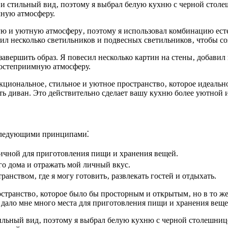
й и стильный вид‚ поэтому я выбрал белую кухню с черной стол
мную атмосферу.
ую и уютную атмосферу‚ поэтому я использовал комбинацию ест
авил несколько светильников и подвесных светильников‚ чтобы с
авершить образ. Я повесил несколько картин на стены‚ добавил 
гостеприимную атмосферу.
нкциональное‚ стильное и уютное пространство‚ которое идеаль
ть диван. Это действительно сделает вашу кухню более уютной 
 следующими принципами⁚
ичной для приготовления пищи и хранения вещей.
о дома и отражать мой личный вкус.
нством‚ где я могу готовить‚ развлекать гостей и отдыхать.
ространство‚ которое было бы просторным и открытым‚ но в то
 дало мне много места для приготовления пищи и хранения веще
стильный вид‚ поэтому я выбрал белую кухню с черной столешни