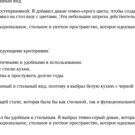
ушный вид.
гостеприимной; Я добавил диван темно-серого цвета‚ чтобы соз
тавил на стол вазу с цветами. Эти небольшие штрихи действител
нкциональное‚ стильное и уютное пространство‚ которое идеаль
следующими критериями⁚
ктичными и удобными в использовании.
у стилю кухни.
тва и прослужить долгие годы.
менный и стильный вид‚ поэтому я выбрал белую кухню с черной
щей стали‚ которая была бы как стильной‚ так и функционально
был бы удобным и стильным. Я выбрал темно-серый диван‚ котор
нкциональное‚ стильное и уютное пространство‚ которое идеаль