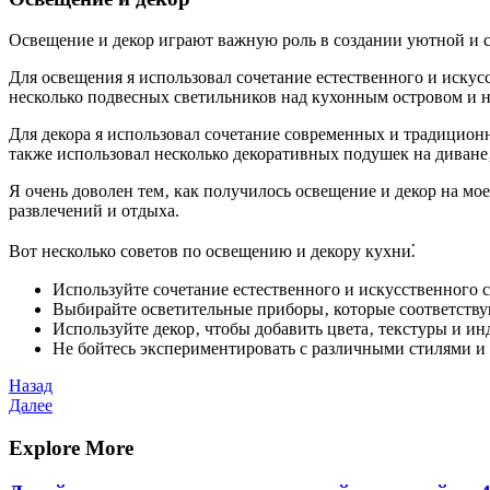
Освещение и декор играют важную роль в создании уютной и ст
Для освещения я использовал сочетание естественного и искусс
несколько подвесных светильников над кухонным островом и н
Для декора я использовал сочетание современных и традиционн
также использовал несколько декоративных подушек на диване‚
Я очень доволен тем‚ как получилось освещение и декор на мо
развлечений и отдыха.
Вот несколько советов по освещению и декору кухни⁚
Используйте сочетание естественного и искусственного с
Выбирайте осветительные приборы‚ которые соответству
Используйте декор‚ чтобы добавить цвета‚ текстуры и и
Не бойтесь экспериментировать с различными стилями и
Навигация
Предыдущая
Назад
запись
Следующая
Далее
по
запись
записям
Explore More