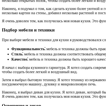
несколько открытых полок‚ чтобы создать более легкий и возд
Наконец‚ я подумал о том‚ как сделать кухню более уютной и 
несколько картин на стены‚ добавил несколько растений и пос
Я очень доволен тем‚ как получилась моя новая кухня. Это фу
Подбор мебели и техники
При выборе мебели и техники для кухни я руководствовался 
Функциональность⁚
мебель и техника должны быть пра
Стиль⁚
мебель и техника должны соответствовать общем
Качество⁚
мебель и техника должны быть хорошего качес
Я начал с выбора кухонного гарнитура. Я хотел создать совре
чтобы создать более легкий и воздушный вид.
Затем я выбрал бытовую технику. Я хотел технику из нержавею
посудомоечную машину‚ духовку и микроволновую печь.
Наконец‚ я выбрал диван для кухни. Я хотел диван‚ который 
Я очень доволен тем‚ как получилась моя новая кухня. Это фу
Освещение и декор