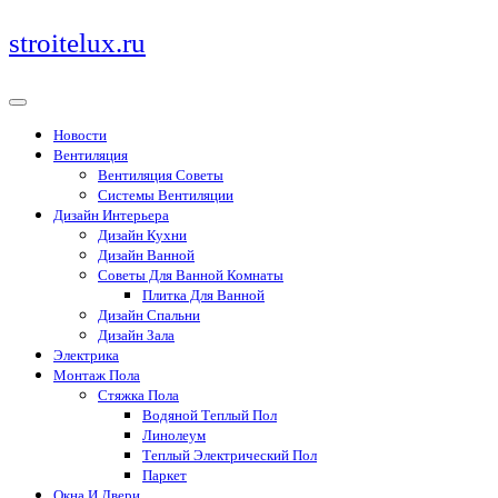
Перейти
stroitelux.ru
к
содержимому
Новости
Вентиляция
Вентиляция Советы
Системы Вентиляции
Дизайн Интерьера
Дизайн Кухни
Дизайн Ванной
Советы Для Ванной Комнаты
Плитка Для Ванной
Дизайн Спальни
Дизайн Зала
Электрика
Монтаж Пола
Стяжка Пола
Водяной Теплый Пол
Линолеум
Теплый Электрический Пол
Паркет
Окна И Двери