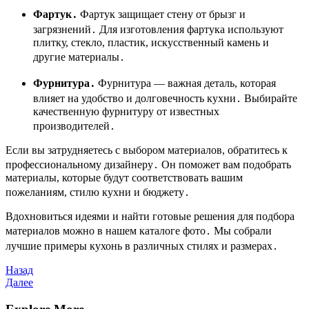
Фартук․
Фартук защищает стену от брызг и
загрязнений․ Для изготовления фартука используют
плитку, стекло, пластик, искусственный камень и
другие материалы․
Фурнитура․
Фурнитура ― важная деталь, которая
влияет на удобство и долговечность кухни․ Выбирайте
качественную фурнитуру от известных
производителей․
Если вы затрудняетесь с выбором материалов, обратитесь к
профессиональному дизайнеру․ Он поможет вам подобрать
материалы, которые будут соответствовать вашим
пожеланиям, стилю кухни и бюджету․
Вдохновиться идеями и найти готовые решения для подбора
материалов можно в нашем каталоге фото․ Мы собрали
лучшие примеры кухонь в различных стилях и размерах․
Навигация
Предыдущая
Назад
запись
Следующая
Далее
по
запись