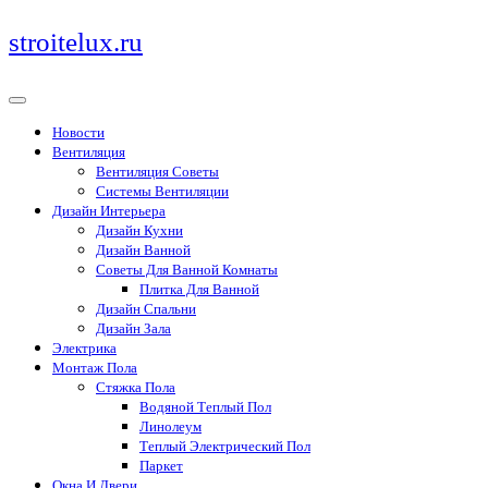
Перейти
stroitelux.ru
к
содержимому
Новости
Вентиляция
Вентиляция Советы
Системы Вентиляции
Дизайн Интерьера
Дизайн Кухни
Дизайн Ванной
Советы Для Ванной Комнаты
Плитка Для Ванной
Дизайн Спальни
Дизайн Зала
Электрика
Монтаж Пола
Стяжка Пола
Водяной Теплый Пол
Линолеум
Теплый Электрический Пол
Паркет
Окна И Двери