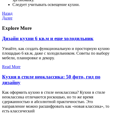
Следует учитывать освещение кухни.
Навигация
Предыдущая
Назад
запись
Следующая
Далее
по
запись
записям
Explore More
Дизайн кухни 6 кв.м и еще холодильник
Узнайте, как создать функциональную и просторную кухню
площадью 6 кв.м, даже с холодильником. Советы по выбору
мебели, планировке и декору.
Read More
Кухня в стиле неоклассика: 50 фото, гид по
дизайну
Как оформить кухню в стиле неоклассика? Кухни в стиле
неоклассика отличаются роскошью, но то же время
сдержанностью и абсолютной практичностью. Это
направление можно расшифровать как «новая классика», то
есть классический