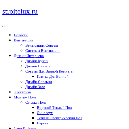
Перейти
stroitelux.ru
к
содержимому
Новости
Вентиляция
Вентиляция Советы
Системы Вентиляции
Дизайн Интерьера
Дизайн Кухни
Дизайн Ванной
Советы Для Ванной Комнаты
Плитка Для Ванной
Дизайн Спальни
Дизайн Зала
Электрика
Монтаж Пола
Стяжка Пола
Водяной Теплый Пол
Линолеум
Теплый Электрический Пол
Паркет
Окна И Двери