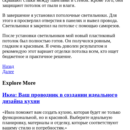
скрывают стыки между панелями и стеной. Кроме того, они
защищают потолок от пыли и влаги.
В завершение я установил потолочные светильники. Для
этого я просверлил отверстия в панелях и вывел провода.
Светильники я закрепил на потолке с помощью саморезов.
После установки светильников мой новый пластиковый
потолок был полностью готов. Он получился ровным,
гладким и красивым. Я очень доволен результатом и
рекомендую этот вариант отделки потолка всем, кто ищет
бюджетное и практичное решение.
Навигация
Предыдущая
Назад
запись
Следующая
Далее
по
запись
записям
Explore More
Икеа: Ваш проводник в создании идеального
дизайна кухни
«Икеа поможет вам создать кухню, которая будет не только
функциональной, но и красивой. Выберите идеальную
планировку, материалы и отделку, которые соответствуют
вашему стилю и потребностям.»