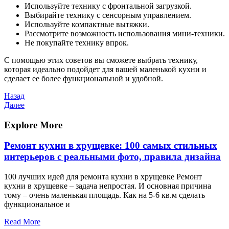
Используйте технику с фронтальной загрузкой.
Выбирайте технику с сенсорным управлением.
Используйте компактные вытяжки.
Рассмотрите возможность использования мини-техники.
Не покупайте технику впрок.
С помощью этих советов вы сможете выбрать технику,
которая идеально подойдет для вашей маленькой кухни и
сделает ее более функциональной и удобной.
Навигация
Предыдущая
Назад
запись
Следующая
Далее
по
запись
записям
Explore More
Ремонт кухни в хрущевке: 100 самых стильных
интерьеров с реальными фото, правила дизайна
100 лучших идей для ремонта кухни в хрущевке Ремонт
кухни в хрущевке – задача непростая. И основная причина
тому – очень маленькая площадь. Как на 5-6 кв.м сделать
функциональное и
Read More