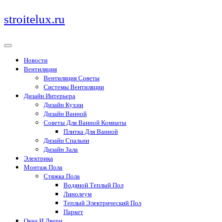
Перейти
stroitelux.ru
к
содержимому
Новости
Вентиляция
Вентиляция Советы
Системы Вентиляции
Дизайн Интерьера
Дизайн Кухни
Дизайн Ванной
Советы Для Ванной Комнаты
Плитка Для Ванной
Дизайн Спальни
Дизайн Зала
Электрика
Монтаж Пола
Стяжка Пола
Водяной Теплый Пол
Линолеум
Теплый Электрический Пол
Паркет
Окна И Двери