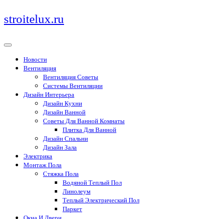
Перейти
stroitelux.ru
к
содержимому
Новости
Вентиляция
Вентиляция Советы
Системы Вентиляции
Дизайн Интерьера
Дизайн Кухни
Дизайн Ванной
Советы Для Ванной Комнаты
Плитка Для Ванной
Дизайн Спальни
Дизайн Зала
Электрика
Монтаж Пола
Стяжка Пола
Водяной Теплый Пол
Линолеум
Теплый Электрический Пол
Паркет
Окна И Двери