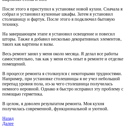
После этого я приступил к установке новой кухни. Сначала я
собрал и установил кухонные шкафы. Затем я установил
столешницу и фартук. После этого я подключил бытовую
технику.
На завершающем этапе я установил освещение и повесил
шторы. Также я добавил несколько декоративных элементов‚
таких как картины и вазы.
Весь ремонт занял у меня около месяца. Я делал все работы
самостоятельно‚ так как у меня есть опыт в ремонте и отделке
помещений.
В процессе ремонта я столкнулся с некоторыми трудностями.
Например‚ при установке столешницы я не учел небольшой
перепад уровня пола‚ из-за чего столешница получилась
немного неровной. Однако я быстро исправил эту проблему с
помощью герметика.
В целом‚ я доволен результатом ремонта. Моя кухня
получилась современной‚ функциональной и уютной.
Навигация
Предыдущая
Назад
запись
Следующая
Далее
по