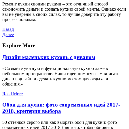
Ремонт кухни своими руками – это отличный способ
сэкономить деньги и создать кухню своей мечты. Однако если
вы не уверены в своих силах, то лучше доверить эту работу
профессионалам.
Навигация
Предыдущая
Назад
запись
Следующая
Далее
по
запись
записям
Explore More
Дизайн маленьких кухонь с диваном
«Создайте уютную и функциональную кухню даже в
небольшом пространстве. Наши идеи помогут вам вписать
диван в дизайн и сделать кухню местом для отдыха и
общения.»
Read More
Обои для кухни: фото современных идей 2017-
2018, критерии выбора
50 оттенков серого или как выбрать обои для кухни: фото
современных идей 2017-2018 Для того, чтобы обновить