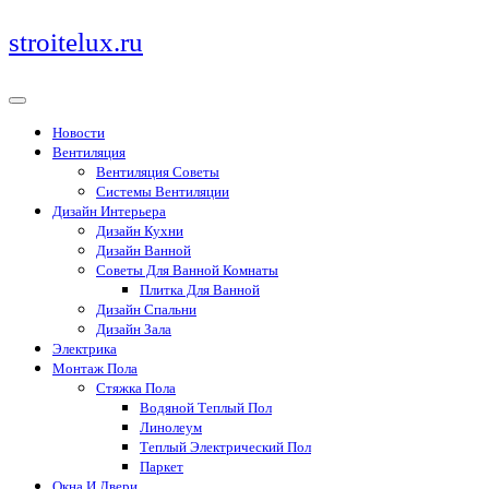
Перейти
stroitelux.ru
к
содержимому
Новости
Вентиляция
Вентиляция Советы
Системы Вентиляции
Дизайн Интерьера
Дизайн Кухни
Дизайн Ванной
Советы Для Ванной Комнаты
Плитка Для Ванной
Дизайн Спальни
Дизайн Зала
Электрика
Монтаж Пола
Стяжка Пола
Водяной Теплый Пол
Линолеум
Теплый Электрический Пол
Паркет
Окна И Двери