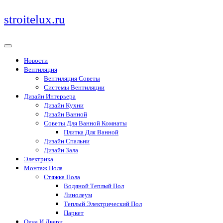
Перейти
stroitelux.ru
к
содержимому
Новости
Вентиляция
Вентиляция Советы
Системы Вентиляции
Дизайн Интерьера
Дизайн Кухни
Дизайн Ванной
Советы Для Ванной Комнаты
Плитка Для Ванной
Дизайн Спальни
Дизайн Зала
Электрика
Монтаж Пола
Стяжка Пола
Водяной Теплый Пол
Линолеум
Теплый Электрический Пол
Паркет
Окна И Двери