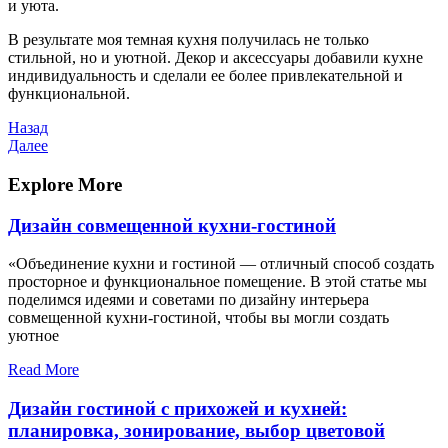
и уюта.
В результате моя темная кухня получилась не только
стильной, но и уютной. Декор и аксессуары добавили кухне
индивидуальность и сделали ее более привлекательной и
функциональной.
Навигация
Предыдущая
Назад
запись
Следующая
Далее
по
запись
записям
Explore More
Дизайн совмещенной кухни-гостиной
«Объединение кухни и гостиной — отличный способ создать
просторное и функциональное помещение. В этой статье мы
поделимся идеями и советами по дизайну интерьера
совмещенной кухни-гостиной, чтобы вы могли создать
уютное
Read More
Дизайн гостиной с прихожей и кухней:
планировка, зонирование, выбор цветовой