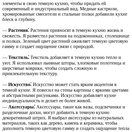
элементы в свою темную кухню, чтобы придать ей
современный и индустриальный вид. Медные кастрюли,
хромированные смесители и стальные полки добавили кухне
блеск и глубину.
—
Растения⁚
Растения привносят в темную кухню жизнь и
свежесть. Я разместил растения на подоконниках, столешнице
и полках. Зеленый цвет растений оживляет темную цветовую
гамму и создает ощущение связи с природой.
—
Текстиль⁚
Текстиль добавляет в темную кухню тепло и
уют. Я использовал льняные шторы, хлопковые полотенца и
шерстяные коврики, чтобы создать сложную и
привлекательную текстуру.
—
Искусство⁚
Искусство может стать ярким акцентом в
темной кухне. Я повесил на стены картины с яркими цветами
и абстрактными рисунками. Искусство добавляет кухне
индивидуальность и делает ее более живой.
—
Аксессуары⁚
Аксессуары, такие как вазы, подсвечники и
разделочные доски, могут добавить в темную кухню
декоративный штрих. Я выбрал аксессуары из натуральных
материалов, таких как дерево, камень и керамика, чтобы
дополнить темную цветовую гамму и создать ощущение тепла