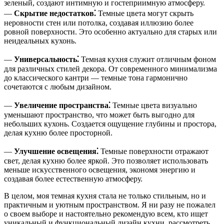
зеленый, создают интимную и гостеприимную атмосферу.
—
Скрытие недостатков⁚
Темные цвета могут скрыть
неровности стен или потолка, создавая иллюзию более
ровной поверхности. Это особенно актуально для старых или
неидеальных кухонь.
—
Универсальность⁚
Темная кухня служит отличным фоном
для различных стилей декора. От современного минимализма
до классического кантри ― темные тона гармонично
сочетаются с любым дизайном.
—
Увеличение пространства⁚
Темные цвета визуально
уменьшают пространство, что может быть выгодно для
небольших кухонь. Создается ощущение глубины и простора,
делая кухню более просторной.
—
Улучшение освещения⁚
Темные поверхности отражают
свет, делая кухню более яркой. Это позволяет использовать
меньше искусственного освещения, экономя энергию и
создавая более естественную атмосферу.
В целом, моя темная кухня стала не только стильным, но и
практичным и уютным пространством. Я ни разу не пожалел
о своем выборе и настоятельно рекомендую всем, кто ищет
уникальный и функциональный дизайн кухни, рассмотреть