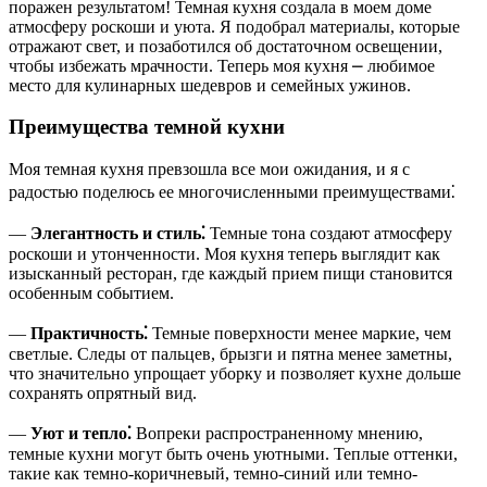
поражен результатом! Темная кухня создала в моем доме
атмосферу роскоши и уюта. Я подобрал материалы, которые
отражают свет, и позаботился об достаточном освещении,
чтобы избежать мрачности. Теперь моя кухня ⎼ любимое
место для кулинарных шедевров и семейных ужинов.
Преимущества темной кухни
Моя темная кухня превзошла все мои ожидания, и я с
радостью поделюсь ее многочисленными преимуществами⁚
—
Элегантность и стиль⁚
Темные тона создают атмосферу
роскоши и утонченности. Моя кухня теперь выглядит как
изысканный ресторан, где каждый прием пищи становится
особенным событием.
—
Практичность⁚
Темные поверхности менее маркие, чем
светлые. Следы от пальцев, брызги и пятна менее заметны,
что значительно упрощает уборку и позволяет кухне дольше
сохранять опрятный вид.
—
Уют и тепло⁚
Вопреки распространенному мнению,
темные кухни могут быть очень уютными. Теплые оттенки,
такие как темно-коричневый, темно-синий или темно-