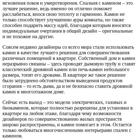
мгновения покоя и умиротворения. Спальня с камином – это
лучшее решение, ведь именно он отлично поможет
расслабиться, внося свою теплоту и гармонию. Камин не
только способствует улучшению ауры комнаты, но также
способен подарить массу идей, благодаря которым вносятся
индивидуальные очертания в общий дизайн – оригинальные
и не похожие на другие.
Совсем недавно дизайнеры со всего мира стали использовать
камин в качестве лучшего решения для совершенствования
различных помещений в квартире. Собственный дом и камин
неразрывно связаны – здесь проводят дымовую трубу и ставят
классический дровяной камин или печь-камин небольшого
размера, топят его дровами. В квартире же такое решение
было затруднено обстоятельством выведения продуктов
сгорания – то есть дыма, да и не безопасно ставить дровяной
камин в многоэтажном доме.
Сейчас есть выход – это модели электрических, газовых и
биокаминов, которые полностью разрешены для установки в
квартире на любом этаже, благодаря чему возможности
дизайнеров по совершенствованию жилых пространств
широко распространены, и камин помогает в этом. Остается
только любоваться многочисленными интерьерами спален с
камином.