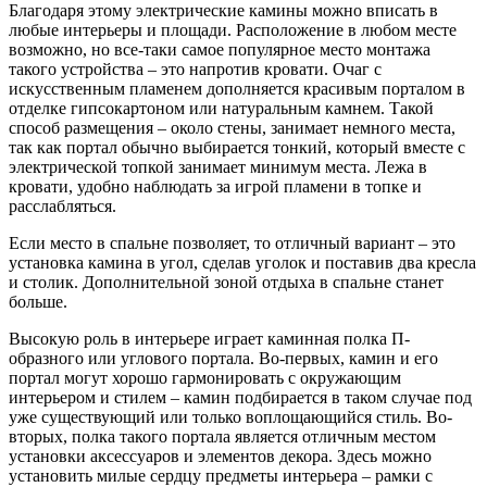
Благодаря этому электрические камины можно вписать в
любые интерьеры и площади. Расположение в любом месте
возможно, но все-таки самое популярное место монтажа
такого устройства – это напротив кровати. Очаг с
искусственным пламенем дополняется красивым порталом в
отделке гипсокартоном или натуральным камнем. Такой
способ размещения – около стены, занимает немного места,
так как портал обычно выбирается тонкий, который вместе с
электрической топкой занимает минимум места. Лежа в
кровати, удобно наблюдать за игрой пламени в топке и
расслабляться.
Если место в спальне позволяет, то отличный вариант – это
установка камина в угол, сделав уголок и поставив два кресла
и столик. Дополнительной зоной отдыха в спальне станет
больше.
Высокую роль в интерьере играет каминная полка П-
образного или углового портала. Во-первых, камин и его
портал могут хорошо гармонировать с окружающим
интерьером и стилем – камин подбирается в таком случае под
уже существующий или только воплощающийся стиль. Во-
вторых, полка такого портала является отличным местом
установки аксессуаров и элементов декора. Здесь можно
установить милые сердцу предметы интерьера – рамки с