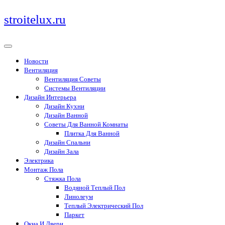
Перейти
stroitelux.ru
к
содержимому
Новости
Вентиляция
Вентиляция Советы
Системы Вентиляции
Дизайн Интерьера
Дизайн Кухни
Дизайн Ванной
Советы Для Ванной Комнаты
Плитка Для Ванной
Дизайн Спальни
Дизайн Зала
Электрика
Монтаж Пола
Стяжка Пола
Водяной Теплый Пол
Линолеум
Теплый Электрический Пол
Паркет
Окна И Двери