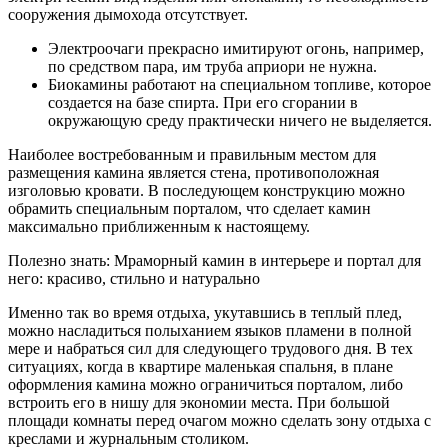
сооружения дымохода отсутствует.
Электроочаги прекрасно имитируют огонь, например,
по средством пара, им труба априори не нужна.
Биокамины работают на специальном топливе, которое
создается на базе спирта. При его сгорании в
окружающую среду практически ничего не выделяется.
Наиболее востребованным и правильным местом для
размещения камина является стена, противоположная
изголовью кровати. В последующем конструкцию можно
обрамить специальным порталом, что сделает камин
максимально приближенным к настоящему.
Полезно знать: Мраморный камин в интерьере и портал для
него: красиво, стильно и натурально
Именно так во время отдыха, укутавшись в теплый плед,
можно насладиться полыханием языков пламени в полной
мере и набраться сил для следующего трудового дня. В тех
ситуациях, когда в квартире маленькая спальня, в плане
оформления камина можно ограничиться порталом, либо
встроить его в нишу для экономии места. При большой
площади комнаты перед очагом можно сделать зону отдыха с
креслами и журнальным столиком.