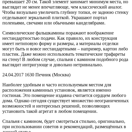
превышает 20 см. Такой элемент занимает минимум места, но
выглядит не менее впечатляюще, чем классический аналог.
Чтобы визуально увеличить глубину топки, ее заднюю стенку
отделывают зеркальной плиткой. Украшают портал
поленьями, свечами или обычными канделябрами.
Символические фальшкамины поражают воображение
нестандартностью подачи. Как правило, их конструкция
имеет нетиповую форму и размеры, а материалы отделки
могут быть и вовсе нестандартными – например, картон либо
пластик. Даже можно использовать тематические трафареты
на стену! В любом случае, спальня с камином подобного рода
выглядит интригующе и довольно нетривиально.
24.04.2017 1630 Печник (Москва)
Наиболее удобным и часто используемым местом для
расположения каминных установок, является именно
гостиная. Это помещение издавна считается сердцем любого
дома. Однако сегодня существует множество неограниченных
возможностей и интересных решений, позволяющих
установить такой агрегат в любом помещении.
Спальня с камином, будет смотреться стильно, оригинально,
при использовании советов и рекомендаций, размещённых в
данной статье.