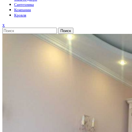
Сантехника
Компании
Кровля
Закрыть
x
меню
Поиск