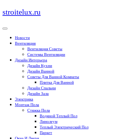
Перейти
stroitelux.ru
к
содержимому
Новости
Вентиляция
Вентиляция Советы
Системы Вентиляции
Дизайн Интерьера
Дизайн Кухни
Дизайн Ванной
Советы Для Ванной Комнаты
Плитка Для Ванной
Дизайн Спальни
Дизайн Зала
Электрика
Монтаж Пола
Стяжка Пола
Водяной Теплый Пол
Линолеум
Теплый Электрический Пол
Паркет
Окна И Двери