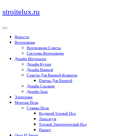
Перейти
stroitelux.ru
к
содержимому
Новости
Вентиляция
Вентиляция Советы
Системы Вентиляции
Дизайн Интерьера
Дизайн Кухни
Дизайн Ванной
Советы Для Ванной Комнаты
Плитка Для Ванной
Дизайн Спальни
Дизайн Зала
Электрика
Монтаж Пола
Стяжка Пола
Водяной Теплый Пол
Линолеум
Теплый Электрический Пол
Паркет
Окна И Двери