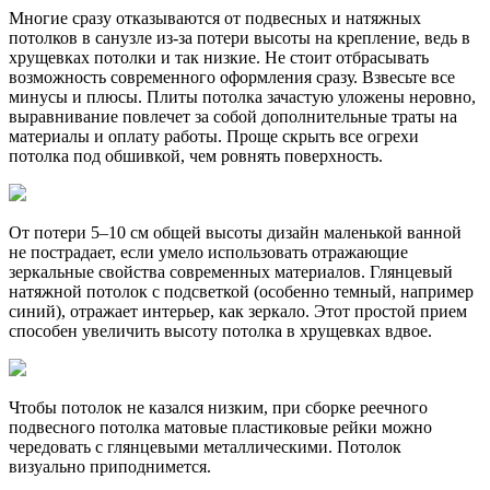
Многие сразу отказываются от подвесных и натяжных
потолков в санузле из-за потери высоты на крепление, ведь в
хрущевках потолки и так низкие. Не стоит отбрасывать
возможность современного оформления сразу. Взвесьте все
минусы и плюсы. Плиты потолка зачастую уложены неровно,
выравнивание повлечет за собой дополнительные траты на
материалы и оплату работы. Проще скрыть все огрехи
потолка под обшивкой, чем ровнять поверхность.
От потери 5–10 см общей высоты дизайн маленькой ванной
не пострадает, если умело использовать отражающие
зеркальные свойства современных материалов. Глянцевый
натяжной потолок с подсветкой (особенно темный, например
синий), отражает интерьер, как зеркало. Этот простой прием
способен увеличить высоту потолка в хрущевках вдвое.
Чтобы потолок не казался низким, при сборке реечного
подвесного потолка матовые пластиковые рейки можно
чередовать с глянцевыми металлическими. Потолок
визуально приподнимется.