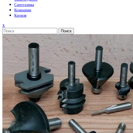
Сантехника
Компании
Кровля
Закрыть
x
меню
Поиск