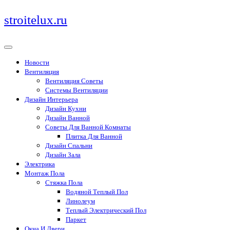
Перейти
stroitelux.ru
к
содержимому
Новости
Вентиляция
Вентиляция Советы
Системы Вентиляции
Дизайн Интерьера
Дизайн Кухни
Дизайн Ванной
Советы Для Ванной Комнаты
Плитка Для Ванной
Дизайн Спальни
Дизайн Зала
Электрика
Монтаж Пола
Стяжка Пола
Водяной Теплый Пол
Линолеум
Теплый Электрический Пол
Паркет
Окна И Двери