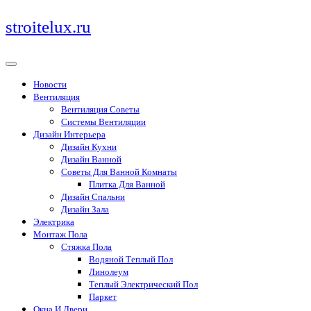
Перейти
stroitelux.ru
к
содержимому
Новости
Вентиляция
Вентиляция Советы
Системы Вентиляции
Дизайн Интерьера
Дизайн Кухни
Дизайн Ванной
Советы Для Ванной Комнаты
Плитка Для Ванной
Дизайн Спальни
Дизайн Зала
Электрика
Монтаж Пола
Стяжка Пола
Водяной Теплый Пол
Линолеум
Теплый Электрический Пол
Паркет
Окна И Двери