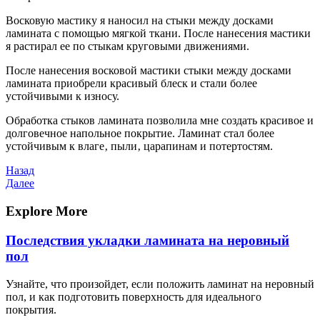
Восковую мастику я наносил на стыки между досками
ламината с помощью мягкой ткани. После нанесения мастики
я растирал ее по стыкам круговыми движениями.
После нанесения восковой мастики стыки между досками
ламината приобрели красивый блеск и стали более
устойчивыми к износу.
Обработка стыков ламината позволила мне создать красивое и
долговечное напольное покрытие. Ламинат стал более
устойчивым к влаге‚ пыли‚ царапинам и потертостям.
Навигация
Предыдущая
Назад
запись
Следующая
Далее
по
запись
записям
Explore More
Последствия укладки ламината на неровный
пол
Узнайте, что произойдет, если положить ламинат на неровный
пол, и как подготовить поверхность для идеального
покрытия.