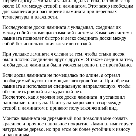
Первую доску ламината я уложил вдоль стены‚ оставив зазор
около 10 мм между стеной и ламинатом. Этот зазор необходим
для компенсации расширения ламината при перепадах
температуры и влажности.
Последующие доски ламината я укладывал‚ соединяя их
между собой с помощью замковой системы. Замковая система
ламината позволяет быстро и легко соединять доски между
собой без использования клея или гвоздей.
При укладке ламината я следил за тем‚ чтобы стыки досок
были плотно соединены друг с другом. Я также следил за тем‚
чтобы доски ламината были уложены ровно и не прогибались.
Если доска ламината не помещалась по длине‚ я отрезал
необходимый кусок с помощью электролобзика. При обрезке
ламината я использовал специальную направляющую‚ чтобы
обеспечить ровный и аккуратный рез.
После того‚ как я уложил все доски ламината‚ я установил
напольные плинтусы. Плинтусы закрывают зазор между
стеной и ламинатом и придают полу законченный вид.
Монтаж ламината на деревянный пол позволил мне создать
красивое и прочное напольное покрытие. Ламинат имитирует
натуральное дерево‚ но при этом он более устойчив к износу
и царапинам.