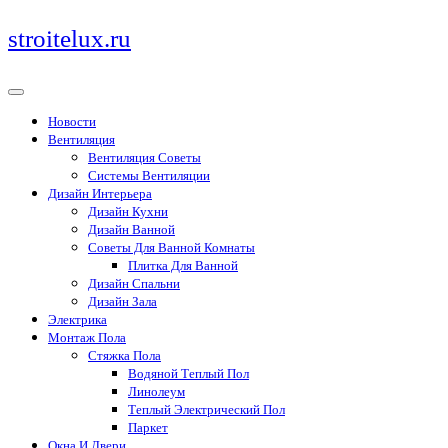
Перейти
stroitelux.ru
к
содержимому
Новости
Вентиляция
Вентиляция Советы
Системы Вентиляции
Дизайн Интерьера
Дизайн Кухни
Дизайн Ванной
Советы Для Ванной Комнаты
Плитка Для Ванной
Дизайн Спальни
Дизайн Зала
Электрика
Монтаж Пола
Стяжка Пола
Водяной Теплый Пол
Линолеум
Теплый Электрический Пол
Паркет
Окна И Двери