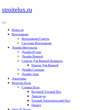
Перейти
stroitelux.ru
к
содержимому
Новости
Вентиляция
Вентиляция Советы
Системы Вентиляции
Дизайн Интерьера
Дизайн Кухни
Дизайн Ванной
Советы Для Ванной Комнаты
Плитка Для Ванной
Дизайн Спальни
Дизайн Зала
Электрика
Монтаж Пола
Стяжка Пола
Водяной Теплый Пол
Линолеум
Теплый Электрический Пол
Паркет
Окна И Двери