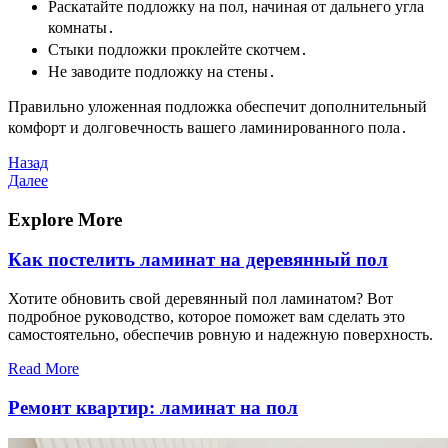
Раскатайте подложку на пол, начиная от дальнего угла
комнаты․
Стыки подложки проклейте скотчем․
Не заводите подложку на стены․
Правильно уложенная подложка обеспечит дополнительный
комфорт и долговечность вашего ламинированного пола․
Навигация
Предыдущая
Назад
запись
Следующая
Далее
по
запись
записям
Explore More
Как постелить ламинат на деревянный пол
Хотите обновить свой деревянный пол ламинатом? Вот
подробное руководство, которое поможет вам сделать это
самостоятельно, обеспечив ровную и надежную поверхность.
Read More
Ремонт квартир: ламинат на пол