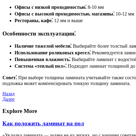
Офисы с низкой проходимостью⁚
8-10 мм
Офисы с высокой проходимостью, магазины⁚
10-12 мм
Рестораны, кафе⁚
12 мм и выше
Особенности эксплуатации⁚
Наличие тяжелой мебели⁚
Выбирайте более толстый лам
Использование роликовых кресел⁚
Рекомендуется ламин
Повышенная влажность⁚
Выбирайте ламинат с водостой
Система «теплый пол»⁚
Подходит ламинат толщиной до 
Совет⁚
При выборе толщины ламината учитывайте также состоя
подложка может компенсировать тонкую толщину ламината.
Навигация
Предыдущая
Назад
запись
Следующая
Далее
по
запись
записям
Explore More
Как положить ламинат на пол
«Укладка ламината — задача не из легких, но с нашими совета