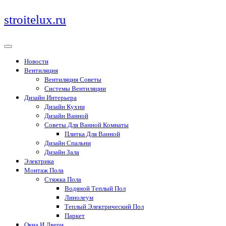
Перейти
stroitelux.ru
к
содержимому
Новости
Вентиляция
Вентиляция Советы
Системы Вентиляции
Дизайн Интерьера
Дизайн Кухни
Дизайн Ванной
Советы Для Ванной Комнаты
Плитка Для Ванной
Дизайн Спальни
Дизайн Зала
Электрика
Монтаж Пола
Стяжка Пола
Водяной Теплый Пол
Линолеум
Теплый Электрический Пол
Паркет
Окна И Двери