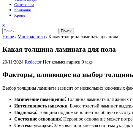
Сантехника
Компании
Кровля
Закрыть
x
меню
Поиск
Home
/
Монтаж пола
/
Какая толщина ламината для пола
Какая толщина ламината для пола
20/11/2024
Redactor
Нет комментариев
0 tags
Факторы, влияющие на выбор толщин
Выбор толщины ламината зависит от нескольких ключевых фак
Назначение помещения⁚
Толщина ламината для жилых п
Интенсивность нагрузки⁚
Более толстый ламинат выдерж
Подложка⁚
Толщина подложки влияет на общую высоту п
Состояние основания⁚
Неровное основание может потреб
Система укладки⁚
Замковая или клеевая система укладк