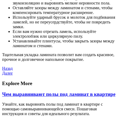
звукоизоляцию и выровнять мелкие неровности пола.
Оставляйте зазоры между ламинатом и стенами, чтобы
компенсировать температурное расширение.
Используйте ударный брусок и молоток для подбивания
ламелей, но не переусердствуйте, чтобы не повредить
замки.
Если вам нужно отрезать ламель, используйте
электролобзик или циркулярную пилу.
Устанавливайте плинтусы, чтобы закрыть зазоры между
ламинатом и стенами.
Тщательная укладка ламината позволит вам создать красивое,
прочное и долговечное напольное покрытие.
Навигация
Предыдущая
Назад
запись
Следующая
Далее
по
запись
записям
Explore More
Чем выравнивают полы под ламинат в квартире
Узнайте, как выровнять полы под ламинат в квартире с
помощью самовыравнивающейся смеси. Пошаговая
инструкция и советы для идеального результата.