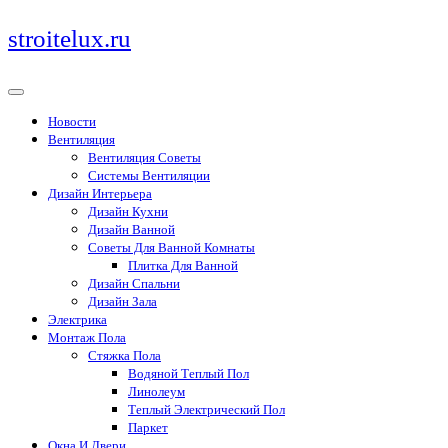
Перейти
stroitelux.ru
к
содержимому
Новости
Вентиляция
Вентиляция Советы
Системы Вентиляции
Дизайн Интерьера
Дизайн Кухни
Дизайн Ванной
Советы Для Ванной Комнаты
Плитка Для Ванной
Дизайн Спальни
Дизайн Зала
Электрика
Монтаж Пола
Стяжка Пола
Водяной Теплый Пол
Линолеум
Теплый Электрический Пол
Паркет
Окна И Двери