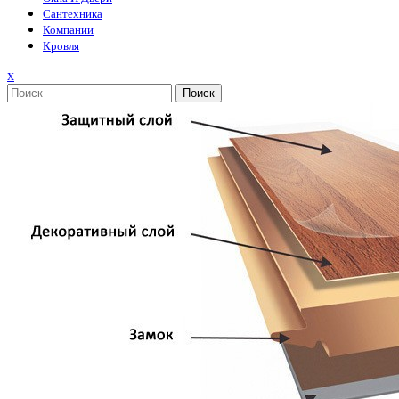
Сантехника
Компании
Кровля
Закрыть
x
меню
Поиск