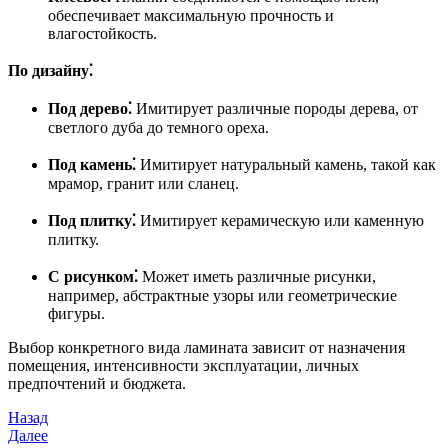
обеспечивает максимальную прочность и
влагостойкость.
По дизайну⁚
Под дерево⁚
Имитирует различные породы дерева, от
светлого дуба до темного ореха.
Под камень⁚
Имитирует натуральный камень, такой как
мрамор, гранит или сланец.
Под плитку⁚
Имитирует керамическую или каменную
плитку.
С рисунком⁚
Может иметь различные рисунки,
например, абстрактные узоры или геометрические
фигуры.
Выбор конкретного вида ламината зависит от назначения
помещения, интенсивности эксплуатации, личных
предпочтений и бюджета.
Навигация
Предыдущая
Назад
запись
Следующая
Далее
по