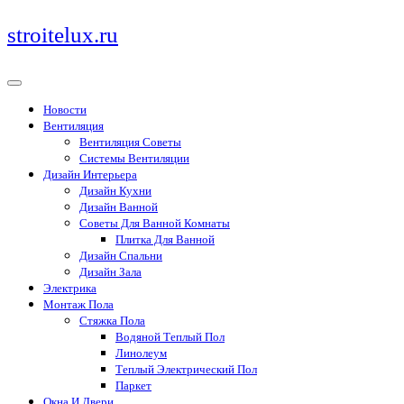
Перейти
stroitelux.ru
к
содержимому
Новости
Вентиляция
Вентиляция Советы
Системы Вентиляции
Дизайн Интерьера
Дизайн Кухни
Дизайн Ванной
Советы Для Ванной Комнаты
Плитка Для Ванной
Дизайн Спальни
Дизайн Зала
Электрика
Монтаж Пола
Стяжка Пола
Водяной Теплый Пол
Линолеум
Теплый Электрический Пол
Паркет
Окна И Двери