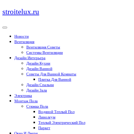
Перейти
stroitelux.ru
к
содержимому
Новости
Вентиляция
Вентиляция Советы
Системы Вентиляции
Дизайн Интерьера
Дизайн Кухни
Дизайн Ванной
Советы Для Ванной Комнаты
Плитка Для Ванной
Дизайн Спальни
Дизайн Зала
Электрика
Монтаж Пола
Стяжка Пола
Водяной Теплый Пол
Линолеум
Теплый Электрический Пол
Паркет
Окна И Двери