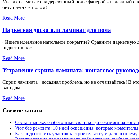
Укладка ламината на деревянный пол с фанерой - надежный спо
безупречным полом!
Read More
Паркетная доска или ламинат для пола
«Ищете идеальное напольное покрытие? Сравните паркетную до
недостатках.»
Read More
Устранение скрипа ламината: пошаговое руковод
Скрип ламината - досадная проблема, но не отчаивайтесь! В э
ваш дом.
Read More
Свежие записи
Составные железобетонные сваи: когда секционная конс
Уют без ремонта: 10 идей освещения, которые моментал
Как подготовить участок к строительству и дальнейшему