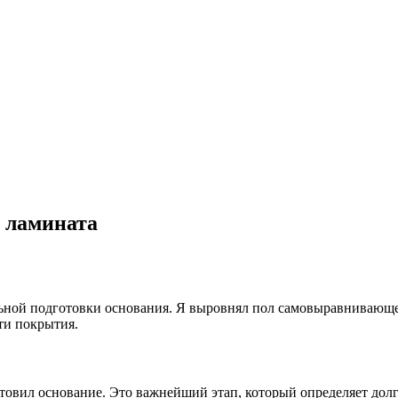
 ламината
льной подготовки основания. Я выровнял пол самовыравнивающе
ти покрытия.
отовил основание. Это важнейший этап, который определяет дол