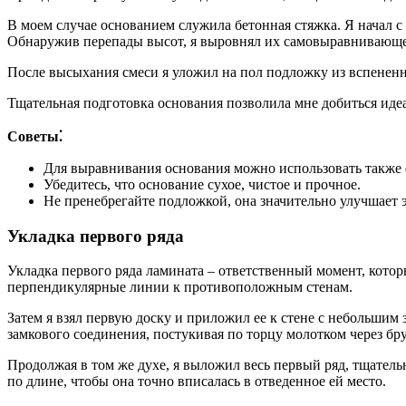
В моем случае основанием служила бетонная стяжка. Я начал с
Обнаружив перепады высот, я выровнял их самовыравнивающе
После высыхания смеси я уложил на пол подложку из вспененн
Тщательная подготовка основания позволила мне добиться идеа
Советы⁚
Для выравнивания основания можно использовать также
Убедитесь, что основание сухое, чистое и прочное.
Не пренебрегайте подложкой, она значительно улучшает
Укладка первого ряда
Укладка первого ряда ламината – ответственный момент, котор
перпендикулярные линии к противоположным стенам.
Затем я взял первую доску и приложил ее к стене с небольши
замкового соединения, постукивая по торцу молотком через бру
Продолжая в том же духе, я выложил весь первый ряд, тщатель
по длине, чтобы она точно вписалась в отведенное ей место.