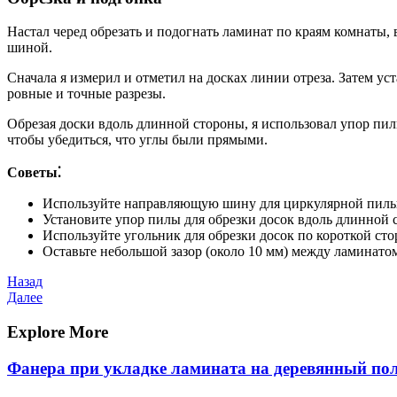
Настал черед обрезать и подогнать ламинат по краям комнаты,
шиной.
Сначала я измерил и отметил на досках линии отреза. Затем 
ровные и точные разрезы.
Обрезая доски вдоль длинной стороны, я использовал упор пил
чтобы убедиться, что углы были прямыми.
Советы⁚
Используйте направляющую шину для циркулярной пилы,
Установите упор пилы для обрезки досок вдоль длинной 
Используйте угольник для обрезки досок по короткой сто
Оставьте небольшой зазор (около 10 мм) между ламинато
Навигация
Предыдущая
Назад
запись
Следующая
Далее
по
запись
записям
Explore More
Фанера при укладке ламината на деревянный по