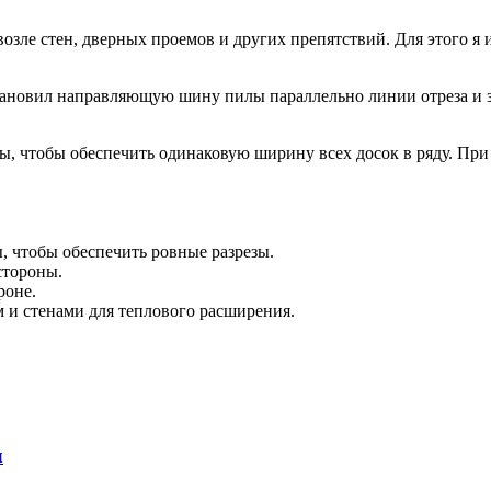
 возле стен, дверных проемов и других препятствий. Для этого
установил направляющую шину пилы параллельно линии отреза и 
ы, чтобы обеспечить одинаковую ширину всех досок в ряду. При 
 чтобы обеспечить ровные разрезы.
стороны.
роне.
м и стенами для теплового расширения.
л