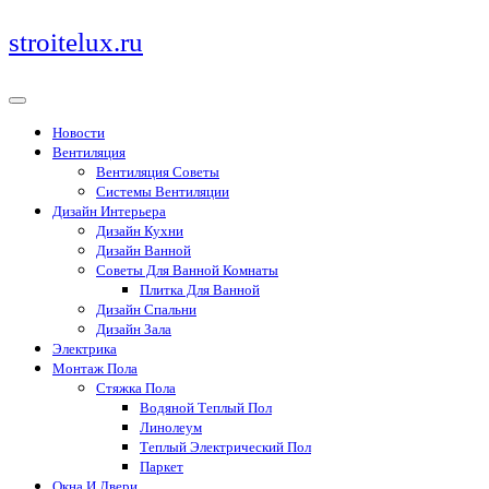
Перейти
stroitelux.ru
к
содержимому
Новости
Вентиляция
Вентиляция Советы
Системы Вентиляции
Дизайн Интерьера
Дизайн Кухни
Дизайн Ванной
Советы Для Ванной Комнаты
Плитка Для Ванной
Дизайн Спальни
Дизайн Зала
Электрика
Монтаж Пола
Стяжка Пола
Водяной Теплый Пол
Линолеум
Теплый Электрический Пол
Паркет
Окна И Двери