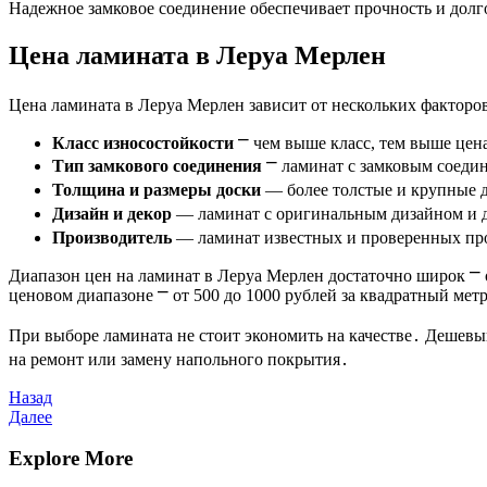
Надежное замковое соединение обеспечивает прочность и долг
Цена ламината в Леруа Мерлен
Цена ламината в Леруа Мерлен зависит от нескольких факторов
Класс износостойкости
⎻ чем выше класс, тем выше цен
Тип замкового соединения
⎻ ламинат с замковым соедин
Толщина и размеры доски
― более толстые и крупные д
Дизайн и декор
― ламинат с оригинальным дизайном и 
Производитель
― ламинат известных и проверенных пр
Диапазон цен на ламинат в Леруа Мерлен достаточно широк ⎻ 
ценовом диапазоне ⎻ от 500 до 1000 рублей за квадратный мет
При выборе ламината не стоит экономить на качестве․ Дешевы
на ремонт или замену напольного покрытия․
Навигация
Предыдущая
Назад
запись
Следующая
Далее
по
запись
записям
Explore More