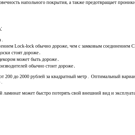
овечность напольного покрытия, а также предотвращает проникн
⁚
а․
ением Lock-lock обычно дороже, чем с замковым соединением Cl
оски стоят дороже․
декором может быть дороже․
оизводителей обычно стоит дороже․
от 200 до 2000 рублей за квадратный метр․ Оптимальный вариа
р․
й ламинат может быстро потерять свой внешний вид и эксплуат