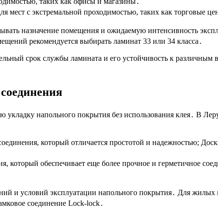
одимостью, таких как офисы и магазины․
я мест с экстремальной проходимостью, таких как торговые це
итывать назначение помещения и ожидаемую интенсивность экс
мещений рекомендуется выбирать ламинат 33 или 34 класса․
тельный срок службы ламината и его устойчивость к различным 
 соединения
ую укладку напольного покрытия без использования клея․ В Ле
оединения, который отличается простотой и надежностью; Дос
я, который обеспечивает еще более прочное и герметичное сое
ений и условий эксплуатации напольного покрытия․ Для жилых 
амковое соединение Lock-lock․