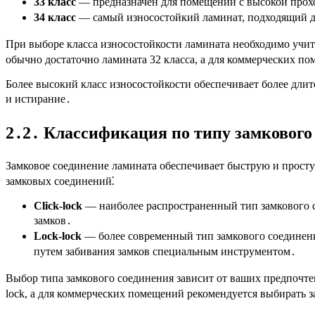
33 класс
― предназначен для помещений с высокой прох
34 класс
― самый износостойкий ламинат, подходящий дл
При выборе класса износостойкости ламината необходимо уч
обычно достаточно ламината 32 класса, а для коммерческих по
Более высокий класс износостойкости обеспечивает более дли
и истирание․
2․2․ Классификация по типу замкового
Замковое соединение ламината обеспечивает быструю и прост
замковых соединений⁚
Click-lock
― наиболее распространенный тип замкового с
замков․
Lock-lock
― более современный тип замкового соединени
путем забивания замков специальным инструментом․
Выбор типа замкового соединения зависит от ваших предпочт
lock, а для коммерческих помещений рекомендуется выбирать з