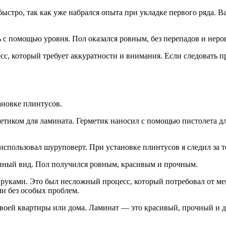
стро, так как уже набрался опыта при укладке первого ряда. Ва
ь с помощью уровня. Пол оказался ровным, без перепадов и неро
с, который требует аккуратности и внимания. Если следовать
ановке плинтусов.
тиком для ламината. Герметик наносил с помощью пистолета для
использовал шуруповерт. При установке плинтусов я следил за те
енный вид. Пол получился ровным, красивым и прочным.
и руками. Это был несложный процесс, который потребовал от м
и без особых проблем.
своей квартиры или дома. Ламинат — это красивый, прочный и д