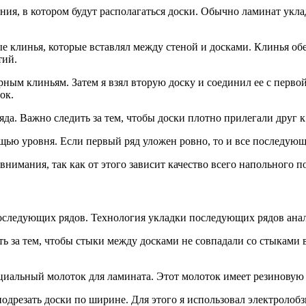
ения, в котором будут располагаться доски. Обычно ламинат ук
ые клинья, которые вставлял между стеной и досками. Клинья о
тий.
ным клиньям. Затем я взял вторую доску и соединил ее с первой
ок.
да. Важно следить за тем, чтобы доски плотно прилегали друг к
ощью уровня. Если первый ряд уложен ровно, то и все последую
внимания, так как от этого зависит качество всего напольного п
последующих рядов. Технология укладки последующих рядов анал
ь за тем, чтобы стыки между досками не совпадали со стыками 
иальный молоток для ламината. Этот молоток имеет резиновую г
одрезать доски по ширине. Для этого я использовал электролобз