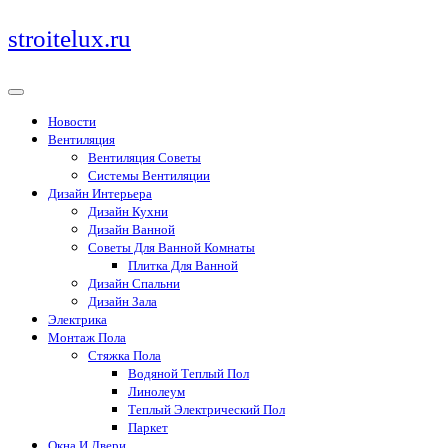
Перейти
stroitelux.ru
к
содержимому
Новости
Вентиляция
Вентиляция Советы
Системы Вентиляции
Дизайн Интерьера
Дизайн Кухни
Дизайн Ванной
Советы Для Ванной Комнаты
Плитка Для Ванной
Дизайн Спальни
Дизайн Зала
Электрика
Монтаж Пола
Стяжка Пола
Водяной Теплый Пол
Линолеум
Теплый Электрический Пол
Паркет
Окна И Двери