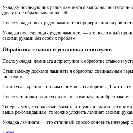
Укладку последующих рядов ламината я выполнял достаточно бы
другу и не образовывали щелей.
После укладки всех рядов ламината я проверил пол на ровност
Укладка последующих рядов ламината — это несложный процес
своими руками без особых проблем.
Обработка стыков и установка плинтусов
После укладки ламината я приступил к обработке стыков и уст
Стыки между досками ламината я обработал специальным герме
шпателем.
Плинтуса я крепил к стенам с помощью саморезов. Для этого я 
После установки плинтусов пол из ламината приобрел законч
Теперь я могу с гордостью сказать, что уложил ламинат своим
выше рекомендациям, то можно уложить ламинат своими рукам
Укладка ламината ― это отличный способ обновить интерьер 
Предыдущая
Назад