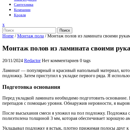
Сантехника
Компании
Кровля
Закрыть
x
меню
Поиск
Home
/
Монтаж пола
/
Монтаж полов из ламината своими рука
Монтаж полов из ламината своими рук
20/11/2024
Redactor
Нет комментариев
0 tags
Ламинат — популярный и красивый напольный материал, котор
подложку. Затем приступил к укладке первого ряда. Я использ
Подготовка основания
Перед укладкой ламината необходимо подготовить основание. Я
перепадов с помощью уровня. Обнаружив неровности, я выро
После высыхания смеси я уложил на пол подложку. Подложка с
полиэтилена толщиной 3 мм, которая обеспечивает хорошую ам
Укладывал подложку я встык, плотно прижимая полосы друг к 