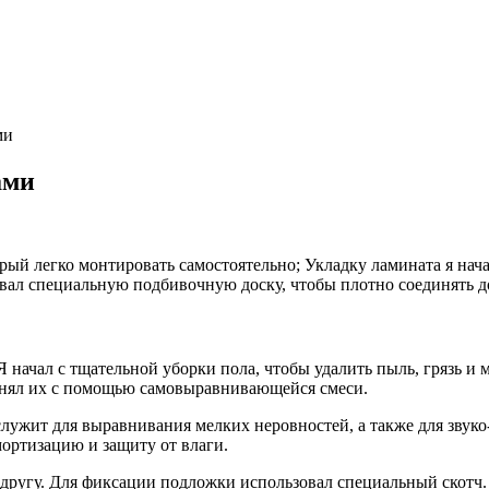
ми
ами
ый легко монтировать самостоятельно; Укладку ламината я нач
овал специальную подбивочную доску, чтобы плотно соединять д
 начал с тщательной уборки пола, чтобы удалить пыль, грязь и м
внял их с помощью самовыравнивающейся смеси.
лужит для выравнивания мелких неровностей, а также для звуко
ортизацию и защиту от влаги.
другу. Для фиксации подложки использовал специальный скотч. 