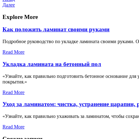
Навигация
запись
Следующая
Далее
по
запись
записям
Explore More
Как положить ламинат своими руками
Подробное руководство по укладке ламината своими руками. О
Read More
Укладка ламината на бетонный пол
«Узнайте, как правильно подготовить бетонное основание для 
покрытия.»
Read More
Уход за ламинатом: чистка, устранение царапин,
«Узнайте, как правильно ухаживать за ламинатом, чтобы сохра
Read More
Свежие записи