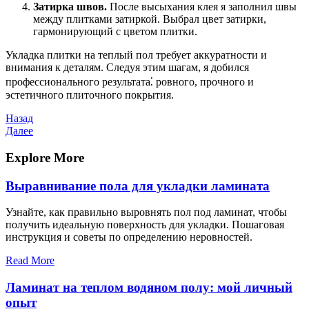
Затирка швов.
После высыхания клея я заполнил швы
между плитками затиркой. Выбрал цвет затирки,
гармонирующий с цветом плитки.
Укладка плитки на теплый пол требует аккуратности и
внимания к деталям. Следуя этим шагам, я добился
профессионального результата⁚ ровного, прочного и
эстетичного плиточного покрытия.
Навигация
Предыдущая
Назад
запись
Следующая
Далее
по
запись
записям
Explore More
Выравнивание пола для укладки ламината
Узнайте, как правильно выровнять пол под ламинат, чтобы
получить идеальную поверхность для укладки. Пошаговая
инструкция и советы по определению неровностей.
Read More
Ламинат на теплом водяном полу: мой личный
опыт