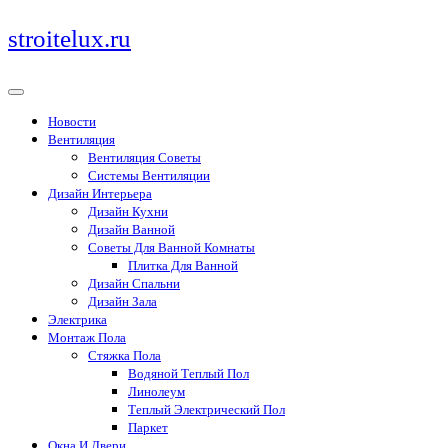
Перейти
stroitelux.ru
к
содержимому
Новости
Вентиляция
Вентиляция Советы
Системы Вентиляции
Дизайн Интерьера
Дизайн Кухни
Дизайн Ванной
Советы Для Ванной Комнаты
Плитка Для Ванной
Дизайн Спальни
Дизайн Зала
Электрика
Монтаж Пола
Стяжка Пола
Водяной Теплый Пол
Линолеум
Теплый Электрический Пол
Паркет
Окна И Двери