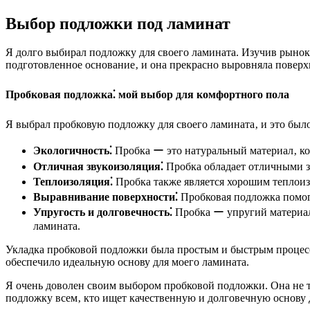
Выбор подложки под ламинат
Я долго выбирал подложку для своего ламината. Изучив рынок
подготовленное основание‚ и она прекрасно выровняла поверхн
Пробковая подложка⁚ мой выбор для комфортного пола
Я выбрал пробковую подложку для своего ламината‚ и это был
Экологичность⁚
Пробка ー это натуральный материал‚ кот
Отличная звукоизоляция⁚
Пробка обладает отличными зв
Теплоизоляция⁚
Пробка также является хорошим теплоиз
Выравнивание поверхности⁚
Пробковая подложка помога
Упругость и долговечность⁚
Пробка ー упругий материал‚
ламината.
Укладка пробковой подложки была простым и быстрым процессом
обеспечило идеальную основу для моего ламината.
Я очень доволен своим выбором пробковой подложки. Она не т
подложку всем‚ кто ищет качественную и долговечную основу 