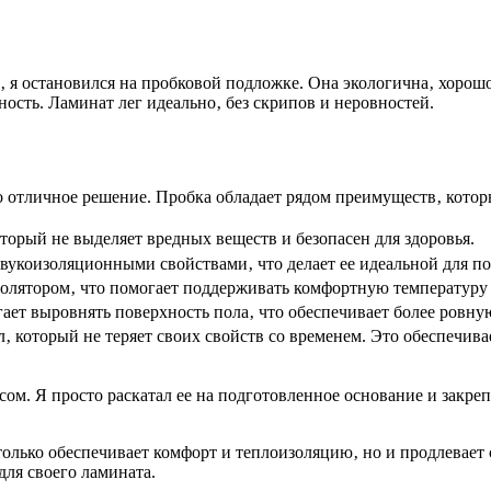
‚ я остановился на пробковой подложке. Она экологична‚ хорош
ость. Ламинат лег идеально‚ без скрипов и неровностей.
о отличное решение. Пробка обладает рядом преимуществ‚ кото
орый не выделяет вредных веществ и безопасен для здоровья.
укоизоляционными свойствами‚ что делает ее идеальной для по
олятором‚ что помогает поддерживать комфортную температуру 
ет выровнять поверхность пола‚ что обеспечивает более ровну
 который не теряет своих свойств со временем. Это обеспечива
. Я просто раскатал ее на подготовленное основание и закрепи
олько обеспечивает комфорт и теплоизоляцию‚ но и продлевает
для своего ламината.