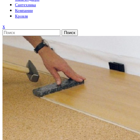
Сантехника
Компании
Кровля
Закрыть
x
меню
Поиск