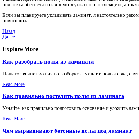
подложка обеспечит отличную звуко- и теплоизоляцию‚ а такж
Если вы планируете укладывать ламинат‚ я настоятельно реко
нового пола.
Навигация
Предыдущая
Назад
запись
Следующая
Далее
по
запись
записям
Explore More
Как разобрать полы из ламината
Пошаговая инструкция по разборке ламината: подготовка, снят
Read More
Как правильно постелить полы из ламината
Узнайте, как правильно подготовить основание и уложить лами
Read More
Чем выравнивают бетонные полы под ламинат