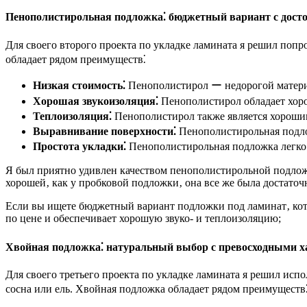
Пенополистирольная подложка⁚ бюджетный вариант с дос
Для своего второго проекта по укладке ламината я решил поп
обладает рядом преимуществ⁚
Низкая стоимость⁚
Пенополистирол ー недорогой материал
Хорошая звукоизоляция⁚
Пенополистирол обладает хоро
Теплоизоляция⁚
Пенополистирол также является хорошим
Выравнивание поверхности⁚
Пенополистирольная подлож
Простота укладки⁚
Пенополистирольная подложка легко 
Я был приятно удивлен качеством пенополистирольной подложки
хорошей‚ как у пробковой подложки‚ она все же была достаточ
Если вы ищете бюджетный вариант подложки под ламинат‚ кот
по цене и обеспечивает хорошую звуко- и теплоизоляцию;
Хвойная подложка⁚ натуральный выбор с превосходными 
Для своего третьего проекта по укладке ламината я решил ис
сосна или ель. Хвойная подложка обладает рядом преимуществ