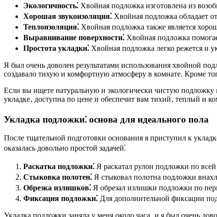
Экологичность⁚
Хвойная подложка изготовлена из возобн
Хорошая звукоизоляция⁚
Хвойная подложка обладает от
Теплоизоляция⁚
Хвойная подложка также является хорош
Выравнивание поверхности⁚
Хвойная подложка помогает
Простота укладки⁚
Хвойная подложка легко режется и ук
Я был очень доволен результатами использования хвойной подл
создавало тихую и комфортную атмосферу в комнате. Кроме то
Если вы ищете натуральную и экологически чистую подложку п
укладке‚ доступна по цене и обеспечит вам тихий‚ теплый и к
Укладка подложки⁚ основа для идеального пола
После тщательной подготовки основания я приступил к укладк
оказалась довольно простой задачей⁚
Раскатка подложки⁚
Я раскатал рулон подложки по всей 
Стыковка полотен⁚
Я стыковал полотна подложки внахле
Обрезка излишков⁚
Я обрезал излишки подложки по пер
Фиксация подложки⁚
Для дополнительной фиксации подл
Укладка подложки заняла у меня около часа‚ и я был очень дов