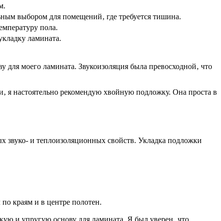
м.
ьным выбором для помещений‚ где требуется тишина.
емпературу пола.
укладку ламината.
ву для моего ламината. Звукоизоляция была превосходной‚ что
и‚ я настоятельно рекомендую хвойную подложку. Она проста в
ых звуко- и теплоизоляционных свойств. Укладка подложки
по краям и в центре полотен.
ягкую и упругую основу для ламината. Я был уверен‚ что