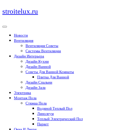
Перейти
stroitelux.ru
к
содержимому
Новости
Вентиляция
Вентиляция Советы
Системы Вентиляции
Дизайн Интерьера
Дизайн Кухни
Дизайн Ванной
Советы Для Ванной Комнаты
Плитка Для Ванной
Дизайн Спальни
Дизайн Зала
Электрика
Монтаж Пола
Стяжка Пола
Водяной Теплый Пол
Линолеум
Теплый Электрический Пол
Паркет
Окна И Двери