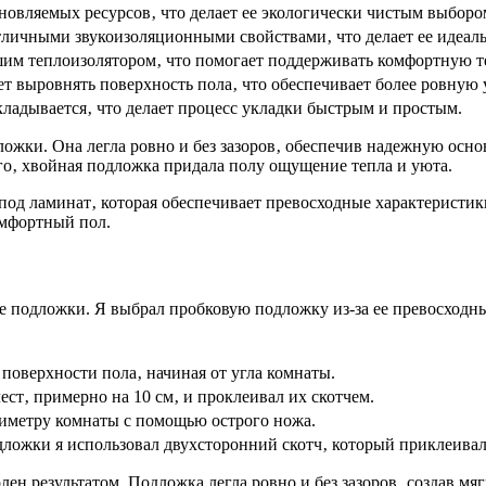
овляемых ресурсов‚ что делает ее экологически чистым выборо
личными звукоизоляционными свойствами‚ что делает ее идеал
им теплоизолятором‚ что помогает поддерживать комфортную т
 выровнять поверхность пола‚ что обеспечивает более ровную 
ладывается‚ что делает процесс укладки быстрым и простым.
ожки. Она легла ровно и без зазоров‚ обеспечив надежную осно
го‚ хвойная подложка придала полу ощущение тепла и уюта.
од ламинат‚ которая обеспечивает превосходные характеристик
омфортный пол.
е подложки. Я выбрал пробковую подложку из-за ее превосходн
поверхности пола‚ начиная от угла комнаты.
ст‚ примерно на 10 см‚ и проклеивал их скотчем.
иметру комнаты с помощью острого ножа.
ожки я использовал двухсторонний скотч‚ который приклеивал 
олен результатом. Подложка легла ровно и без зазоров‚ создав м