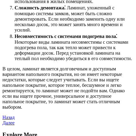
использования в жилых помещениях.
Сложность демонтажа⁚
Ламинат, уложенный с
помощью системы замков, может быть сложно
демонтировать. Если необходимо заменить одну или
несколько досок, это может занять много времени и
усилий.
Несовместимость с системами подогрева пола⁚
Некоторые виды ламината несовместимы с системами
подогрева пола, так как тепло может привести к
деформации досок. Перед установкой ламината на
теплый пол необходимо убедиться в его совместимости.
В целом, ламинат является долговечным и доступным
вариантом напольного покрытия, но он имеет некоторые
недостатки, которые следует учитывать. Если вы ищете
напольное покрытие, которое теплое, бесшумное и легко
ремонтируется, то ламинат может не подойти вам. Однако
если вы ищете прочное, универсальное и доступное
напольное покрытие, то ламинат может стать отличным
выбором.
Навигация
Предыдущая
Назад
запись
Следующая
Далее
по
запись
записям
Explore More