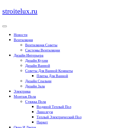
Перейти
stroitelux.ru
к
содержимому
Новости
Вентиляция
Вентиляция Советы
Системы Вентиляции
Дизайн Интерьера
Дизайн Кухни
Дизайн Ванной
Советы Для Ванной Комнаты
Плитка Для Ванной
Дизайн Спальни
Дизайн Зала
Электрика
Монтаж Пола
Стяжка Пола
Водяной Теплый Пол
Линолеум
Теплый Электрический Пол
Паркет
Окна И Двери