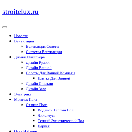
Перейти
stroitelux.ru
к
содержимому
Новости
Вентиляция
Вентиляция Советы
Системы Вентиляции
Дизайн Интерьера
Дизайн Кухни
Дизайн Ванной
Советы Для Ванной Комнаты
Плитка Для Ванной
Дизайн Спальни
Дизайн Зала
Электрика
Монтаж Пола
Стяжка Пола
Водяной Теплый Пол
Линолеум
Теплый Электрический Пол
Паркет
Окна И Двери