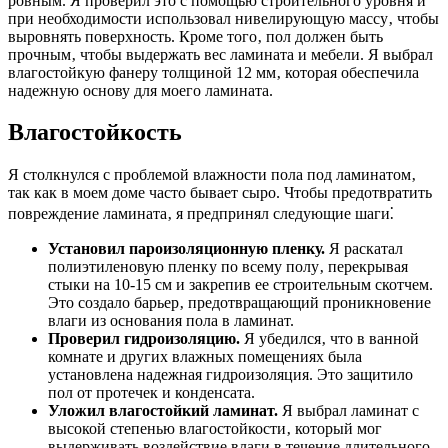
ровным. Я проверил это с помощью строительного уровня и
при необходимости использовал нивелирующую массу‚ чтобы
выровнять поверхность. Кроме того‚ пол должен быть
прочным‚ чтобы выдержать вес ламината и мебели. Я выбрал
влагостойкую фанеру толщиной 12 мм‚ которая обеспечила
надежную основу для моего ламината.
Влагостойкость
Я столкнулся с проблемой влажности пола под ламинатом‚
так как в моем доме часто бывает сыро. Чтобы предотвратить
повреждение ламината‚ я предпринял следующие шаги⁚
Установил пароизоляционную пленку.
Я раскатал
полиэтиленовую пленку по всему полу‚ перекрывая
стыки на 10-15 см и закрепив ее строительным скотчем.
Это создало барьер‚ предотвращающий проникновение
влаги из основания пола в ламинат.
Проверил гидроизоляцию.
Я убедился‚ что в ванной
комнате и других влажных помещениях была
установлена надежная гидроизоляция. Это защитило
пол от протечек и конденсата.
Уложил влагостойкий ламинат.
Я выбрал ламинат с
высокой степенью влагостойкости‚ который мог
выдерживать воздействие влаги в течение длительного