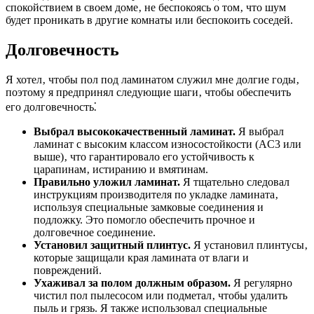
спокойствием в своем доме‚ не беспокоясь о том‚ что шум
будет проникать в другие комнаты или беспокоить соседей.
Долговечность
Я хотел‚ чтобы пол под ламинатом служил мне долгие годы‚
поэтому я предпринял следующие шаги‚ чтобы обеспечить
его долговечность⁚
Выбрал высококачественный ламинат.
Я выбрал
ламинат с высоким классом износостойкости (AC3 или
выше)‚ что гарантировало его устойчивость к
царапинам‚ истиранию и вмятинам.
Правильно уложил ламинат.
Я тщательно следовал
инструкциям производителя по укладке ламината‚
используя специальные замковые соединения и
подложку. Это помогло обеспечить прочное и
долговечное соединение.
Установил защитный плинтус.
Я установил плинтусы‚
которые защищали края ламината от влаги и
повреждений.
Ухаживал за полом должным образом.
Я регулярно
чистил пол пылесосом или подметал‚ чтобы удалить
пыль и грязь. Я также использовал специальные