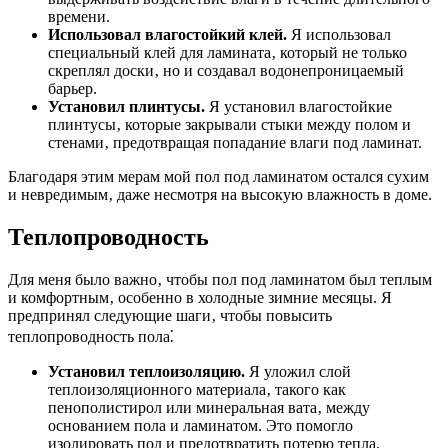
времени.
Использовал влагостойкий клей.
Я использовал
специальный клей для ламината‚ который не только
скреплял доски‚ но и создавал водонепроницаемый
барьер.
Установил плинтусы.
Я установил влагостойкие
плинтусы‚ которые закрывали стыки между полом и
стенами‚ предотвращая попадание влаги под ламинат.
Благодаря этим мерам мой пол под ламинатом остался сухим
и невредимым‚ даже несмотря на высокую влажность в доме.
Теплопроводность
Для меня было важно‚ чтобы пол под ламинатом был теплым
и комфортным‚ особенно в холодные зимние месяцы. Я
предпринял следующие шаги‚ чтобы повысить
теплопроводность пола⁚
Установил теплоизоляцию.
Я уложил слой
теплоизоляционного материала‚ такого как
пенополистирол или минеральная вата‚ между
основанием пола и ламинатом. Это помогло
изолировать пол и предотвратить потерю тепла.