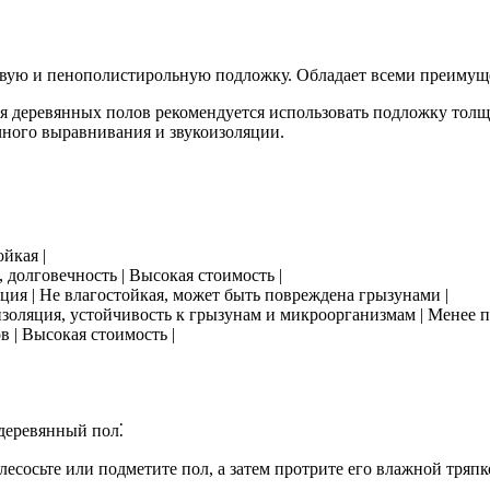
ковую и пенополистирольную подложку. Обладает всеми преимуще
я деревянных полов рекомендуется использовать подложку толщ
очного выравнивания и звукоизоляции.
ойкая |
, долговечность | Высокая стоимость |
яция | Не влагостойкая, может быть повреждена грызунами |
оизоляция, устойчивость к грызунам и микроорганизмам | Менее п
 | Высокая стоимость |
деревянный пол⁚
лесосьте или подметите пол, а затем протрите его влажной тряпк