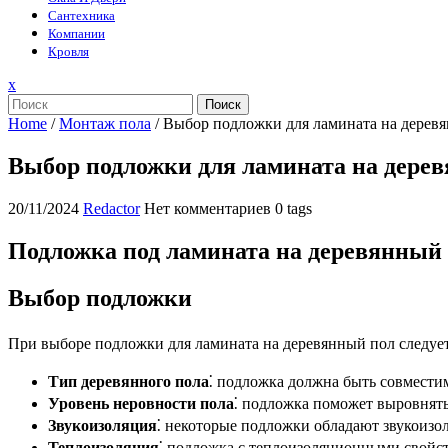
Сантехника
Компании
Кровля
Закрыть
x
меню
Поиск
Home
/
Монтаж пола
/
Выбор подложки для ламината на дерев
Выбор подложки для ламината на дере
20/11/2024
Redactor
Нет комментариев
0 tags
Подложка под ламината на деревянный
Выбор подложки
При выборе подложки для ламината на деревянный пол следуе
Тип деревянного пола
⁚ подложка должна быть совместим
Уровень неровности пола
⁚ подложка поможет выровнять
Звукоизоляция
⁚ некоторые подложки обладают звукоиз
Теплоизоляция
⁚ подложка с теплоизоляционными свойс