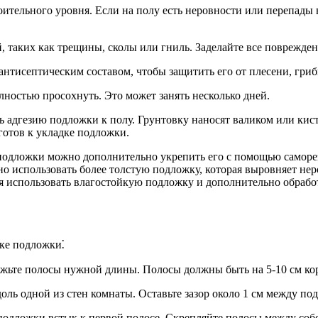
оительного уровня. Если на полу есть неровности или перепад
 таких как трещины, сколы или гниль. Заделайте все поврежде
нтисептическим составом, чтобы защитить его от плесени, гриб
ностью просохнуть. Это может занять несколько дней.
ь адгезию подложки к полу. Грунтовку наносят валиком или кис
готов к укладке подложки.
 подложки можно дополнительно укрепить его с помощью саморез
но использовать более толстую подложку, которая выровняет нер
 использовать влагостойкую подложку и дополнительно обрабо
ке подложки⁚
ежьте полосы нужной длины. Полосы должны быть на 5-10 см кор
ль одной из стен комнаты. Оставьте зазор около 1 см между по
дложки встык к первой полосе. Скрепляйте полосы между собо