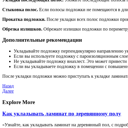
Стыковка полос.
Если полосы подложки не помещаются в длин
Прокатка подложки.
После укладки всех полос подложки прок
Обрезка излишков.
Обрежьте излишки подложки по периметру
Дополнительные рекомендации
Укладывайте подложку перпендикулярно направлению ук
Если вы используете подложку с пароизоляционным слое
Не укладывайте подложку внахлест. Это может привести 
Если вы укладываете подложку в помещении с повышенн
После укладки подложки можно приступать к укладке ламинат
Навигация
Предыдущая
Назад
запись
Следующая
Далее
по
запись
записям
Explore More
Как укладывать ламинат по деревянному полу
«Узнайте, как укладывать ламинат на деревянный пол, с подро