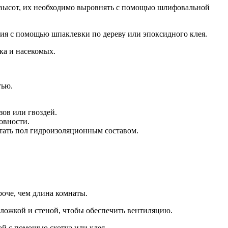
ы высот, их необходимо выровнять с помощью шлифовальной
ния с помощью шпаклевки по дереву или эпоксидного клея.
ка и насекомых.
тью.
ов или гвоздей.
овности.
тать пол гидроизоляционным составом.
оче, чем длина комнаты.
дложкой и стеной, чтобы обеспечить вентиляцию.
й с помощью скотча или клея.