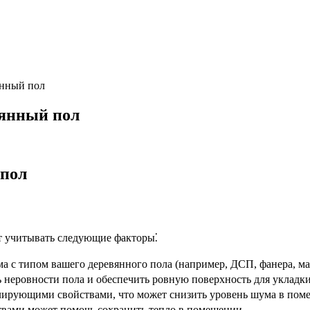
янный пол
вянный пол
 пол
т учитывать следующие факторы⁚
а с типом вашего деревянного пола (например, ДСП, фанера, ма
 неровности пола и обеспечить ровную поверхность для укладки
олирующими свойствами, что может снизить уровень шума в пом
твами может помочь сохранить тепло в помещении.