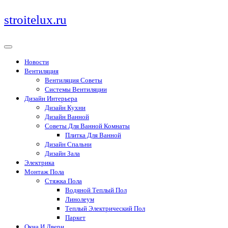
Перейти
stroitelux.ru
к
содержимому
Новости
Вентиляция
Вентиляция Советы
Системы Вентиляции
Дизайн Интерьера
Дизайн Кухни
Дизайн Ванной
Советы Для Ванной Комнаты
Плитка Для Ванной
Дизайн Спальни
Дизайн Зала
Электрика
Монтаж Пола
Стяжка Пола
Водяной Теплый Пол
Линолеум
Теплый Электрический Пол
Паркет
Окна И Двери