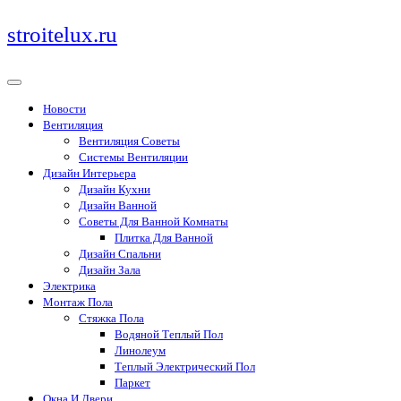
Перейти
stroitelux.ru
к
содержимому
Новости
Вентиляция
Вентиляция Советы
Системы Вентиляции
Дизайн Интерьера
Дизайн Кухни
Дизайн Ванной
Советы Для Ванной Комнаты
Плитка Для Ванной
Дизайн Спальни
Дизайн Зала
Электрика
Монтаж Пола
Стяжка Пола
Водяной Теплый Пол
Линолеум
Теплый Электрический Пол
Паркет
Окна И Двери