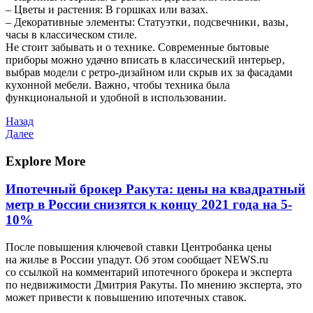
– Цветы и растения: В горшках или вазах.
– Декоративные элементы: Статуэтки‚ подсвечники‚ вазы‚
часы в классическом стиле.
Не стоит забывать и о технике. Современные бытовые
приборы можно удачно вписать в классический интерьер‚
выбрав модели с ретро-дизайном или скрыв их за фасадами
кухонной мебели. Важно‚ чтобы техника была
функциональной и удобной в использовании.
Навигация
Предыдущая
Назад
запись
Следующая
Далее
по
запись
записям
Explore More
Ипотечный брокер Ракута: цены на квадратный
метр в России снизятся к концу 2021 года на 5-
10%
После повышения ключевой ставки Центробанка цены
на жилье в России упадут. Об этом сообщает NEWS.ru
со ссылкой на комментарий ипотечного брокера и эксперта
по недвижимости Дмитрия Ракуты. По мнению эксперта, это
может привести к повышению ипотечных ставок.