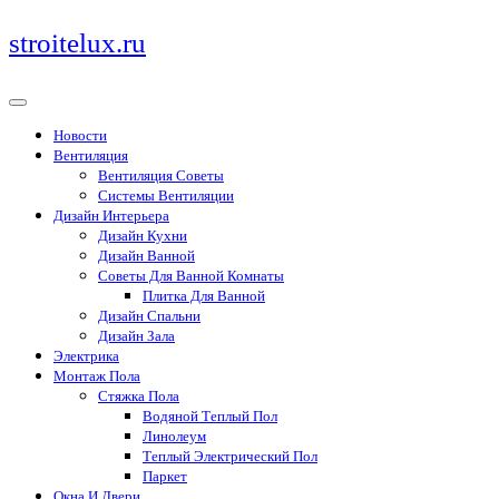
Перейти
stroitelux.ru
к
содержимому
Новости
Вентиляция
Вентиляция Советы
Системы Вентиляции
Дизайн Интерьера
Дизайн Кухни
Дизайн Ванной
Советы Для Ванной Комнаты
Плитка Для Ванной
Дизайн Спальни
Дизайн Зала
Электрика
Монтаж Пола
Стяжка Пола
Водяной Теплый Пол
Линолеум
Теплый Электрический Пол
Паркет
Окна И Двери