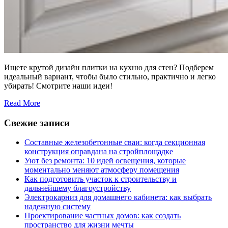
Ищете крутой дизайн плитки на кухню для стен? Подберем
идеальный вариант, чтобы было стильно, практично и легко
убирать! Смотрите наши идеи!
Read More
Свежие записи
Составные железобетонные сваи: когда секционная
конструкция оправдана на стройплощадке
Уют без ремонта: 10 идей освещения, которые
моментально меняют атмосферу помещения
Как подготовить участок к строительству и
дальнейшему благоустройству
Электрокарниз для домашнего кабинета: как выбрать
надежную систему
Проектирование частных домов: как создать
пространство для жизни мечты