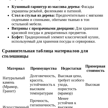
Кухонный гарнитур из массива дерева:
Фасады
украшены резьбой‚ филенками и патиной.
Стол и стулья из дерева:
Предпочтительно с мягкими
сиденьями и спинками‚ обитыми тканью в тон
остальной мебели.
Витрины с прозрачными дверцами:
Для хранения
красивой посуды и декоративных предметов.
Буфет:
Традиционный элемент классической кухни‚
используемый для хранения посуды и сервировки.
Сравнительная таблица материалов для
столешницы
Примерная
Материал
Преимущества
Недостатки
стоимость
Долговечность‚
Высокая цена‚
Натуральный
красота‚
требует особого
камень
устойчивость к
ухода‚
Высокая
(Мрамор‚
высоким
пористость
Гранит)
температурам
(мрамор)
Менее
Прочность‚
устойчив к
гигиеничность‚
Искусственный
высоким