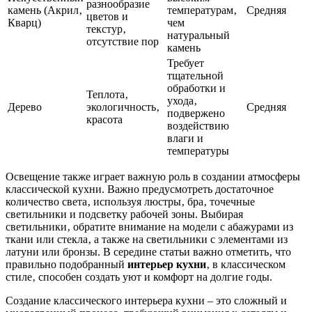
разнообразие
камень (Акрил‚
температурам‚
Средняя
цветов и
Кварц)
чем
текстур‚
натуральный
отсутствие пор
камень
Требует
тщательной
обработки и
Теплота‚
ухода‚
Дерево
экологичность‚
Средняя
подвержено
красота
воздействию
влаги и
температуры
Освещение также играет важную роль в создании атмосферы
классической кухни. Важно предусмотреть достаточное
количество света‚ используя люстры‚ бра‚ точечные
светильники и подсветку рабочей зоны. Выбирая
светильники‚ обратите внимание на модели с абажурами из
ткани или стекла‚ а также на светильники с элементами из
латуни или бронзы. В середине статьи важно отметить‚ что
правильно подобранный
интерьер кухни
‚ в классическом
стиле‚ способен создать уют и комфорт на долгие годы.
Создание классического интерьера кухни – это сложный и