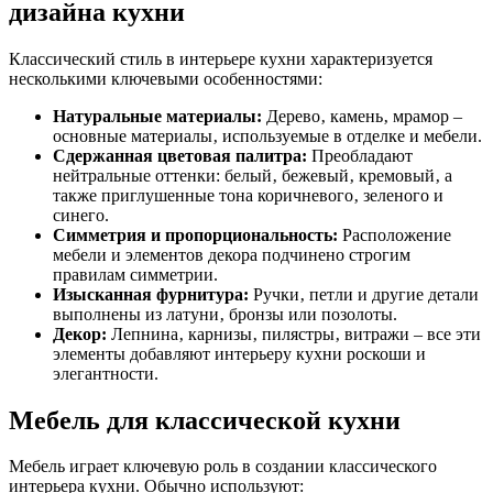
дизайна кухни
Классический стиль в интерьере кухни характеризуется
несколькими ключевыми особенностями:
Натуральные материалы:
Дерево‚ камень‚ мрамор –
основные материалы‚ используемые в отделке и мебели.
Сдержанная цветовая палитра:
Преобладают
нейтральные оттенки: белый‚ бежевый‚ кремовый‚ а
также приглушенные тона коричневого‚ зеленого и
синего.
Симметрия и пропорциональность:
Расположение
мебели и элементов декора подчинено строгим
правилам симметрии.
Изысканная фурнитура:
Ручки‚ петли и другие детали
выполнены из латуни‚ бронзы или позолоты.
Декор:
Лепнина‚ карнизы‚ пилястры‚ витражи – все эти
элементы добавляют интерьеру кухни роскоши и
элегантности.
Мебель для классической кухни
Мебель играет ключевую роль в создании классического
интерьера кухни. Обычно используют: