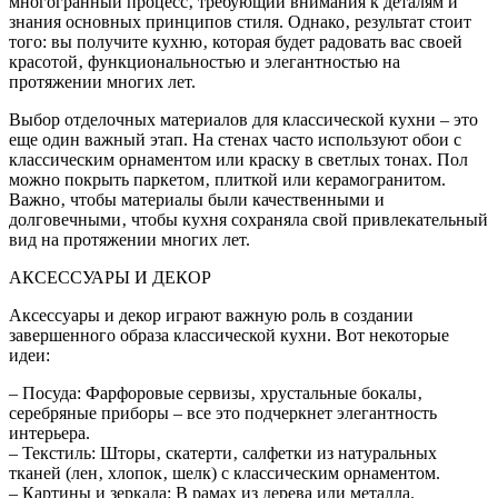
многогранный процесс‚ требующий внимания к деталям и
знания основных принципов стиля. Однако‚ результат стоит
того: вы получите кухню‚ которая будет радовать вас своей
красотой‚ функциональностью и элегантностью на
протяжении многих лет.
Выбор отделочных материалов для классической кухни – это
еще один важный этап. На стенах часто используют обои с
классическим орнаментом или краску в светлых тонах. Пол
можно покрыть паркетом‚ плиткой или керамогранитом.
Важно‚ чтобы материалы были качественными и
долговечными‚ чтобы кухня сохраняла свой привлекательный
вид на протяжении многих лет.
АКСЕССУАРЫ И ДЕКОР
Аксессуары и декор играют важную роль в создании
завершенного образа классической кухни. Вот некоторые
идеи:
– Посуда: Фарфоровые сервизы‚ хрустальные бокалы‚
серебряные приборы – все это подчеркнет элегантность
интерьера.
– Текстиль: Шторы‚ скатерти‚ салфетки из натуральных
тканей (лен‚ хлопок‚ шелк) с классическим орнаментом.
– Картины и зеркала: В рамах из дерева или металла.