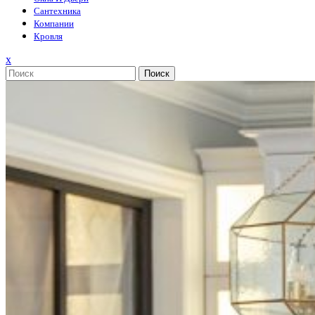
Сантехника
Компании
Кровля
Закрыть
x
меню
Поиск